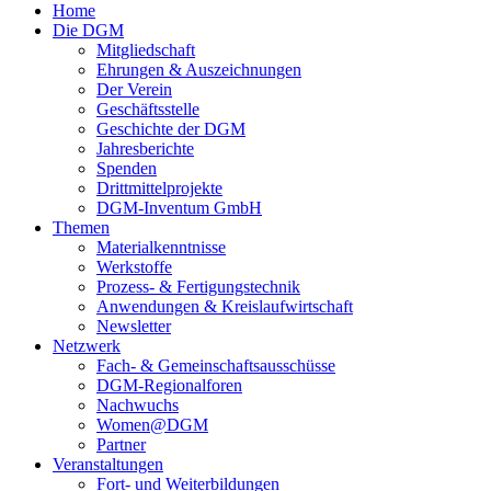
Home
Die DGM
Mitgliedschaft
Ehrungen & Auszeichnungen
Der Verein
Geschäftsstelle
Geschichte der DGM
Jahresberichte
Spenden
Drittmittelprojekte
DGM-Inventum GmbH
Themen
Materialkenntnisse
Werkstoffe
Prozess- & Fertigungstechnik
Anwendungen & Kreislaufwirtschaft
Newsletter
Netzwerk
Fach- & Gemeinschaftsausschüsse
DGM-Regionalforen
Nachwuchs
Women@DGM
Partner
Veranstaltungen
Fort- und Weiterbildungen