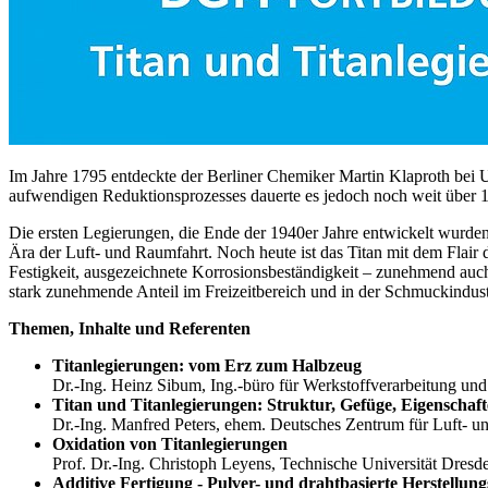
Im Jahre 1795 entdeckte der Berliner Chemiker Martin Klaproth bei
aufwendigen Reduktionsprozesses dauerte es jedoch noch weit über 10
Die ersten Legierungen, die Ende der 1940er Jahre entwickelt wurden, 
Ära der Luft- und Raumfahrt. Noch heute ist das Titan mit dem Flair
Festigkeit, ausgezeichnete Korrosionsbeständigkeit – zunehmend auch 
stark zunehmende Anteil im Freizeitbereich und in der Schmuckindustr
Themen, Inhalte und Referenten
Titanlegierungen: vom Erz zum Halbzeug
Dr.-Ing. Heinz Sibum, Ing.-büro für Werkstoffverarbeitung und
Titan und Titanlegierungen: Struktur, Gefüge, Eigenschaf
Dr.-Ing. Manfred Peters, ehem. Deutsches Zentrum für Luft- un
Oxidation von Titanlegierungen
Prof. Dr.-Ing. Christoph Leyens, Technische Universität Dresd
Additive Fertigung - Pulver- und drahtbasierte Herstellun