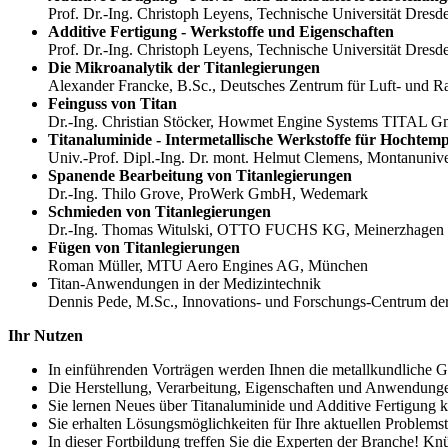
Prof. Dr.-Ing. Christoph Leyens, Technische Universität Dresd
Additive Fertigung - Werkstoffe und Eigenschaften
Prof. Dr.-Ing. Christoph Leyens, Technische Universität Dresd
Die Mikroanalytik der Titanlegierungen
Alexander Francke, B.Sc., Deutsches Zentrum für Luft- und R
Feinguss von Titan
Dr.-Ing. Christian Stöcker, Howmet Engine Systems TITAL 
Titanaluminide - Intermetallische Werkstoffe für Hocht
Univ.-Prof. Dipl.-Ing. Dr. mont. Helmut Clemens, Montanunive
Spanende Bearbeitung von Titanlegierungen
Dr.-Ing. Thilo Grove, ProWerk GmbH, Wedemark
Schmieden von Titanlegierungen
Dr.-Ing. Thomas Witulski, OTTO FUCHS KG, Meinerzhagen
Fügen von Titanlegierungen
Roman Müller, MTU Aero Engines AG, München
Titan-Anwendungen in der Medizintechnik
Dennis Pede, M.Sc., Innovations- und Forschungs-Centrum de
Ihr Nutzen
In einführenden Vorträgen werden Ihnen die metallkundliche Gr
Die Herstellung, Verarbeitung, Eigenschaften und Anwendungen
Sie lernen Neues über Titanaluminide und Additive Fertigung 
Sie erhalten Lösungsmöglichkeiten für Ihre aktuellen Problemst
In dieser Fortbildung treffen Sie die Experten der Branche! Kn