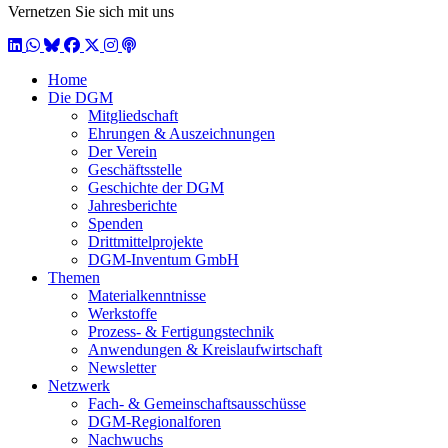
Vernetzen Sie sich mit uns
LinkedIn
WhatsApp
BlueSky
Facebook
X / Twitter
Instagram
Podcast
Home
Die DGM
Mitgliedschaft
Ehrungen & Auszeichnungen
Der Verein
Geschäftsstelle
Geschichte der DGM
Jahresberichte
Spenden
Drittmittelprojekte
DGM-Inventum GmbH
Themen
Materialkenntnisse
Werkstoffe
Prozess- & Fertigungstechnik
Anwendungen & Kreislaufwirtschaft
Newsletter
Netzwerk
Fach- & Gemeinschaftsausschüsse
DGM-Regionalforen
Nachwuchs