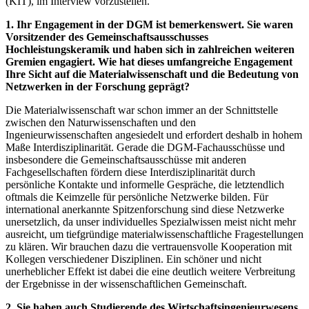
(KIT), im Interview vorzustellen.
1. Ihr Engagement in der DGM ist bemerkenswert. Sie waren
Vorsitzender des Gemeinschaftsausschusses
Hochleistungskeramik und haben sich in zahlreichen weiteren
Gremien engagiert. Wie hat dieses umfangreiche Engagement
Ihre Sicht auf die Materialwissenschaft und die Bedeutung von
Netzwerken in der Forschung geprägt?
Die Materialwissenschaft war schon immer an der Schnittstelle
zwischen den Naturwissenschaften und den
Ingenieurwissenschaften angesiedelt und erfordert deshalb in hohem
Maße Interdisziplinarität. Gerade die DGM-Fachausschüsse und
insbesondere die Gemeinschaftsausschüsse mit anderen
Fachgesellschaften fördern diese Interdisziplinarität durch
persönliche Kontakte und informelle Gespräche, die letztendlich
oftmals die Keimzelle für persönliche Netzwerke bilden. Für
international anerkannte Spitzenforschung sind diese Netzwerke
unersetzlich, da unser individuelles Spezialwissen meist nicht mehr
ausreicht, um tiefgründige materialwissenschaftliche Fragestellungen
zu klären. Wir brauchen dazu die vertrauensvolle Kooperation mit
Kollegen verschiedener Disziplinen. Ein schöner und nicht
unerheblicher Effekt ist dabei die eine deutlich weitere Verbreitung
der Ergebnisse in der wissenschaftlichen Gemeinschaft.
2. Sie haben auch Studierende des Wirtschaftsingenieurwesens