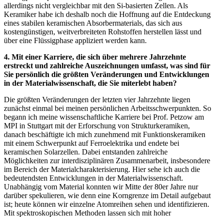
allerdings nicht vergleichbar mit den Si-basierten Zellen. Als
Keramiker habe ich deshalb noch die Hoffnung auf die Entdeckung
eines stabilen keramischen Absorbermaterials, das sich aus
kostengünstigen, weitverbreiteten Rohstoffen herstellen lässt und
über eine Flüssigphase appliziert werden kann.
4. Mit einer Karriere, die sich über mehrere Jahrzehnte
erstreckt und zahlreiche Auszeichnungen umfasst, was sind für
Sie persönlich die größten Veränderungen und Entwicklungen
in der Materialwissenschaft, die Sie miterlebt haben?
Die größten Veränderungen der letzten vier Jahrzehnte liegen
zunächst einmal bei meinen persönlichen Arbeitsschwerpunkten. So
begann ich meine wissenschaftliche Karriere bei Prof. Petzow am
MPI in Stuttgart mit der Erforschung von Strukturkeramiken,
danach beschäftigte ich mich zunehmend mit Funktionskeramiken
mit einem Schwerpunkt auf Ferroelektrika und endete bei
keramischen Solarzellen. Dabei entstanden zahlreiche
Möglichkeiten zur interdisziplinären Zusammenarbeit, insbesondere
im Bereich der Materialcharakterisierung. Hier sehe ich auch die
bedeutendsten Entwicklungen in der Materialwissenschaft.
Unabhängig vom Material konnten wir Mitte der 80er Jahre nur
darüber spekulieren, wie denn eine Korngrenze im Detail aufgebaut
ist; heute können wir einzelne Atomreihen sehen und identifizieren.
Mit spektroskopischen Methoden lassen sich mit hoher