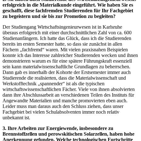
erfolgreich in die Materialkunde eingeführt. Wie haben Sie es
geschafft, diese fachfremden Studierenden für Ihr Fachgebiet
zu begeistern und sie bis zur Promotion zu begleiten?
Der Studiengang Wirtschaftsingenieurwesen ist in Karlsruhe
überaus erfolgreich mit einer durchschnittlichen Zahl von ca. 600
Studienanfängern. Ich hatte das Glück, dass ich die Studierenden
bereits im ersten Semester hatte, so dass sie zunächst in allen
Fächern „fachfremd“ waren. Mit vielen praxisnahen Beispielen
konnte ich das Interesse zahlreicher Studierenden wecken und ihnen
demonstrieren warum es für eine spätere Führungskraft essenziell
sein kann materialwissenschaftliche Grundlagen zu beherrschen.
Dann gab es innerhalb der Kohorte der Erstsemester immer auch
Studierende die realisierten, dass die Materialwissenschaft und
Werkstofftechnik „spannender“ ist als die typischen
wirtschaftswissenschaftlichen Fächer. Viele von ihnen absolvierten
dann ihre Abschlussarbeit an verschiedenen Teilen des Instituts für
Angewandte Materialien und manche promovierten eben auch.
Leider muss man daraus auch den Schluss ziehen, dass unser
Fachgebiet bei vielen Schulabsolventen immer noch relativ
unbekannt ist.
3. Ihre Arbeiten zur Energiewende, insbesondere zu
Brennstoffzellen und perowskitischen Solarzellen, haben hohe
Anerkennung gefunden. Welche technologischen Fortschritte