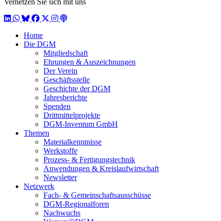
Vernetzen Sie sich mit uns
LinkedIn
WhatsApp
BlueSky
Facebook
X / Twitter
Instagram
Podcast
Home
Die DGM
Mitgliedschaft
Ehrungen & Auszeichnungen
Der Verein
Geschäftsstelle
Geschichte der DGM
Jahresberichte
Spenden
Drittmittelprojekte
DGM-Inventum GmbH
Themen
Materialkenntnisse
Werkstoffe
Prozess- & Fertigungstechnik
Anwendungen & Kreislaufwirtschaft
Newsletter
Netzwerk
Fach- & Gemeinschaftsausschüsse
DGM-Regionalforen
Nachwuchs