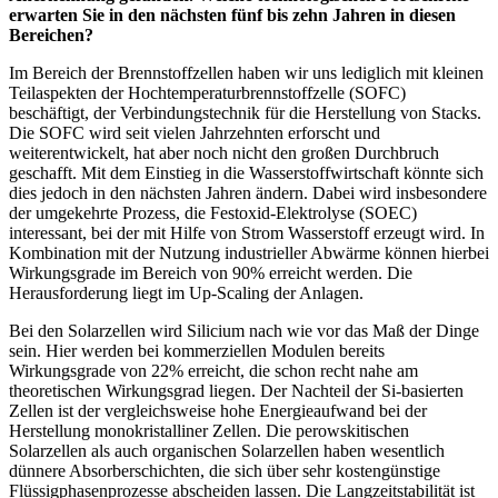
erwarten Sie in den nächsten fünf bis zehn Jahren in diesen
Bereichen?
Im Bereich der Brennstoffzellen haben wir uns lediglich mit kleinen
Teilaspekten der Hochtemperaturbrennstoffzelle (SOFC)
beschäftigt, der Verbindungstechnik für die Herstellung von Stacks.
Die SOFC wird seit vielen Jahrzehnten erforscht und
weiterentwickelt, hat aber noch nicht den großen Durchbruch
geschafft. Mit dem Einstieg in die Wasserstoffwirtschaft könnte sich
dies jedoch in den nächsten Jahren ändern. Dabei wird insbesondere
der umgekehrte Prozess, die Festoxid-Elektrolyse (SOEC)
interessant, bei der mit Hilfe von Strom Wasserstoff erzeugt wird. In
Kombination mit der Nutzung industrieller Abwärme können hierbei
Wirkungsgrade im Bereich von 90% erreicht werden. Die
Herausforderung liegt im Up-Scaling der Anlagen.
Bei den Solarzellen wird Silicium nach wie vor das Maß der Dinge
sein. Hier werden bei kommerziellen Modulen bereits
Wirkungsgrade von 22% erreicht, die schon recht nahe am
theoretischen Wirkungsgrad liegen. Der Nachteil der Si-basierten
Zellen ist der vergleichsweise hohe Energieaufwand bei der
Herstellung monokristalliner Zellen. Die perowskitischen
Solarzellen als auch organischen Solarzellen haben wesentlich
dünnere Absorberschichten, die sich über sehr kostengünstige
Flüssigphasenprozesse abscheiden lassen. Die Langzeitstabilität ist