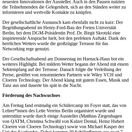
neuesten Innovationen der Aussteller. Auch in den Pausen nutzten
die Teilnehmenden die Gelegenheit, sich an den Ständen weiter zu
informieren und wertvolle Kontakte zu knüpfen.
Der gesellschaftliche Austausch kam ebenfalls nicht zu kurz: Der
Begrüßungsabend im Henry-Ford-Bau der Freien Universität
Berlin, bei dem DGM-Präsidentin Prof. Dr. Birgit Skrotzki eine
inspirierende Ansprache hielt, bot den perfekten Auftakt. Dank des
herrlichen Wetters wurde die großzügige Terrasse für das
Networking rege genutzt.
Der Gesellschaftsabend am Donnerstag im Harnack-Haus bot ein
weiteres Highlight. Bei mildem Wetter begann der Abend mit einem
Sektempfang auf der Terrasse. Danach folgte die Verleihung der
Preise, gestiftet von renommierten Partnern wie Wiley VCH und
Cloeren Technology. Der Abend klang mit gutem Essen, Musik und
Tanz aus und dauerte bis spät in die Nacht.
Förderung des Nachwuchses
Am Freitag fand erstmalig ein Schülercamp im Foyer statt, das von
Lehrer*innen des Lette Vereins Berlin organisiert wurde und
unterstützt wurde durch einige Aussteller (Matthias Ziegenhagen
von QATM, Christina Schwäbl von Kulzer Dental, Heinz Hubert
Cloeren von Cloeren Technology) sowie von Michael Kasper der
Uni des Saarlandes. Dabei konnten 30 Schüler*innen aus zwei 7.