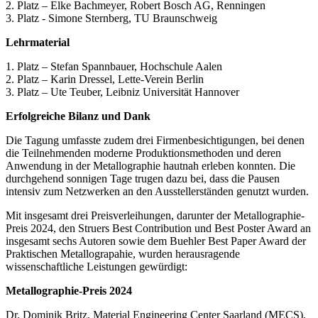
2. Platz – Elke Bachmeyer, Robert Bosch AG, Renningen
3. Platz - Simone Sternberg, TU Braunschweig
Lehrmaterial
1. Platz – Stefan Spannbauer, Hochschule Aalen
2. Platz – Karin Dressel, Lette-Verein Berlin
3. Platz – Ute Teuber, Leibniz Universität Hannover
Erfolgreiche Bilanz und Dank
Die Tagung umfasste zudem drei Firmenbesichtigungen, bei denen
die Teilnehmenden moderne Produktionsmethoden und deren
Anwendung in der Metallographie hautnah erleben konnten. Die
durchgehend sonnigen Tage trugen dazu bei, dass die Pausen
intensiv zum Netzwerken an den Ausstellerständen genutzt wurden.
Mit insgesamt drei Preisverleihungen, darunter der Metallographie-
Preis 2024, den Struers Best Contribution und Best Poster Award an
insgesamt sechs Autoren sowie dem Buehler Best Paper Award der
Praktischen Metallograpahie, wurden herausragende
wissenschaftliche Leistungen gewürdigt:
Metallographie-Preis 2024
Dr. Dominik Britz, Material Engineering Center Saarland (MECS),