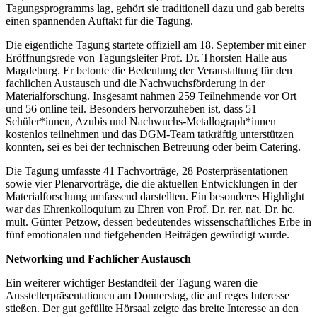
Tagungsprogramms lag, gehört sie traditionell dazu und gab bereits
einen spannenden Auftakt für die Tagung.
Die eigentliche Tagung startete offiziell am 18. September mit einer
Eröffnungsrede von Tagungsleiter Prof. Dr. Thorsten Halle aus
Magdeburg. Er betonte die Bedeutung der Veranstaltung für den
fachlichen Austausch und die Nachwuchsförderung in der
Materialforschung. Insgesamt nahmen 259 Teilnehmende vor Ort
und 56 online teil. Besonders hervorzuheben ist, dass 51
Schüler*innen, Azubis und Nachwuchs-Metallograph*innen
kostenlos teilnehmen und das DGM-Team tatkräftig unterstützen
konnten, sei es bei der technischen Betreuung oder beim Catering.
Die Tagung umfasste 41 Fachvorträge, 28 Posterpräsentationen
sowie vier Plenarvorträge, die die aktuellen Entwicklungen in der
Materialforschung umfassend darstellten. Ein besonderes Highlight
war das Ehrenkolloquium zu Ehren von Prof. Dr. rer. nat. Dr. hc.
mult. Günter Petzow, dessen bedeutendes wissenschaftliches Erbe in
fünf emotionalen und tiefgehenden Beiträgen gewürdigt wurde.
Networking und Fachlicher Austausch
Ein weiterer wichtiger Bestandteil der Tagung waren die
Ausstellerpräsentationen am Donnerstag, die auf reges Interesse
stießen. Der gut gefüllte Hörsaal zeigte das breite Interesse an den