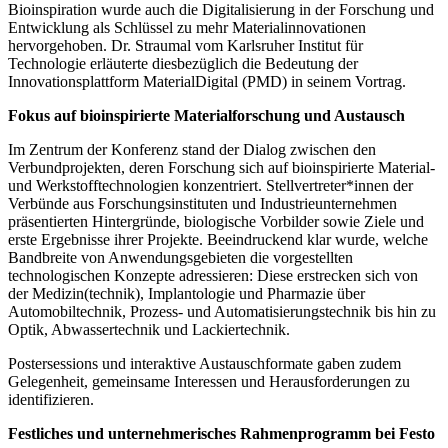
Bioinspiration wurde auch die Digitalisierung in der Forschung und
Entwicklung als Schlüssel zu mehr Materialinnovationen
hervorgehoben. Dr. Straumal vom Karlsruher Institut für
Technologie erläuterte diesbezüglich die Bedeutung der
Innovationsplattform MaterialDigital (PMD) in seinem Vortrag.
Fokus auf bioinspirierte Materialforschung und Austausch
Im Zentrum der Konferenz stand der Dialog zwischen den
Verbundprojekten, deren Forschung sich auf bioinspirierte Material-
und Werkstofftechnologien konzentriert. Stellvertreter*innen der
Verbünde aus Forschungsinstituten und Industrieunternehmen
präsentierten Hintergründe, biologische Vorbilder sowie Ziele und
erste Ergebnisse ihrer Projekte. Beeindruckend klar wurde, welche
Bandbreite von Anwendungsgebieten die vorgestellten
technologischen Konzepte adressieren: Diese erstrecken sich von
der Medizin(technik), Implantologie und Pharmazie über
Automobiltechnik, Prozess- und Automatisierungstechnik bis hin zu
Optik, Abwassertechnik und Lackiertechnik.
Postersessions und interaktive Austauschformate gaben zudem
Gelegenheit, gemeinsame Interessen und Herausforderungen zu
identifizieren.
Festliches und unternehmerisches Rahmenprogramm bei Festo