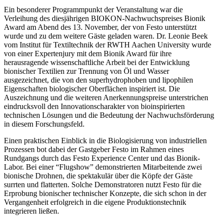
Ein besonderer Programmpunkt der Veranstaltung war die
Verleihung des diesjährigen BIOKON-Nachwuchspreises Bionik
Award am Abend des 13. November, der von Festo unterstützt
wurde und zu dem weitere Gäste geladen waren. Dr. Leonie Beek
vom Institut für Textiltechnik der RWTH Aachen University wurde
von einer Expertenjury mit dem Bionik Award für ihre
herausragende wissenschaftliche Arbeit bei der Entwicklung
bionischer Textilien zur Trennung von Öl und Wasser
ausgezeichnet, die von den superhydrophoben und lipophilen
Eigenschaften biologischer Oberflächen inspiriert ist. Die
Auszeichnung und die weiteren Anerkennungspreise unterstrichen
eindrucksvoll den Innovationscharakter von bioinspirierten
technischen Lösungen und die Bedeutung der Nachwuchsförderung
in diesem Forschungsfeld.
Einen praktischen Einblick in die Biologisierung von industriellen
Prozessen bot dabei der Gastgeber Festo im Rahmen eines
Rundgangs durch das Festo Experience Center und das Bionik-
Labor. Bei einer “Flugshow” demonstrierten Mitarbeitende zwei
bionische Drohnen, die spektakulär über die Köpfe der Gäste
surrten und flatterten. Solche Demonstratoren nutzt Festo für die
Erprobung bionischer technischer Konzepte, die sich schon in der
Vergangenheit erfolgreich in die eigene Produktionstechnik
integrieren ließen.