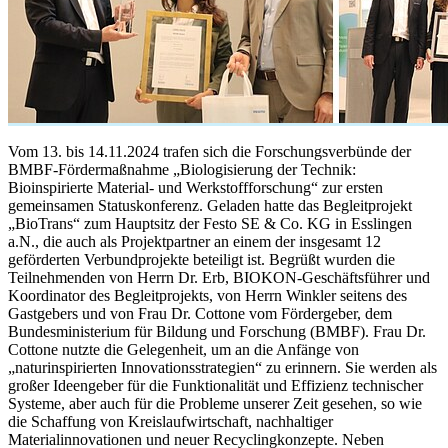
Vom 13. bis 14.11.2024 trafen sich die Forschungsverbünde der
BMBF-Fördermaßnahme „Biologisierung der Technik:
Bioinspirierte Material- und Werkstoffforschung“ zur ersten
gemeinsamen Statuskonferenz. Geladen hatte das Begleitprojekt
„BioTrans“ zum Hauptsitz der Festo SE & Co. KG in Esslingen
a.N., die auch als Projektpartner an einem der insgesamt 12
geförderten Verbundprojekte beteiligt ist. Begrüßt wurden die
Teilnehmenden von Herrn Dr. Erb, BIOKON-Geschäftsführer und
Koordinator des Begleitprojekts, von Herrn Winkler seitens des
Gastgebers und von Frau Dr. Cottone vom Fördergeber, dem
Bundesministerium für Bildung und Forschung (BMBF). Frau Dr.
Cottone nutzte die Gelegenheit, um an die Anfänge von
„naturinspirierten Innovationsstrategien“ zu erinnern. Sie werden als
großer Ideengeber für die Funktionalität und Effizienz technischer
Systeme, aber auch für die Probleme unserer Zeit gesehen, so wie
die Schaffung von Kreislaufwirtschaft, nachhaltiger
Materialinnovationen und neuer Recyclingkonzepte. Neben