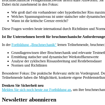
Bruchmechanische Festigkeitsnachweise liefern klare Antworten: Sie
Dabei rückt zunehmend in den Fokus:
Wie groß darf ein vorhandener oder hypothetischer Riss maxim
Welches Spannungsniveau ist unter statischer oder dynamische
Wann ist die kritische Grenze erreicht?
Diese Fragen werden heute international durch Richtlinien und Norme
Ist Ihr Unternehmen bereit für bruchmechanische Anforderung
In der
Fortbildung „Bruchmechanik“
lernen Teilnehmende, bruchmech
Grundlagenwissen über Bruchmechanik und relevante Testmet
Ermittlung statischer und dynamischer Werkstoffkennwerte
Analyse der zyklischen Rissausbreitung und Restlebensdauer
Normen und Richtlinien
Besonderer Fokus: Die praktische Relevanz steht im Vordergrund. Den
Teilnehmende haben die Möglichkeit, konkrete eigene Problemstellu
Denken Sie Sicherheit neu
Melden Sie sich noch heute zur Fortbildung an
, um ihre bruchmechan
Newsletter abonnieren