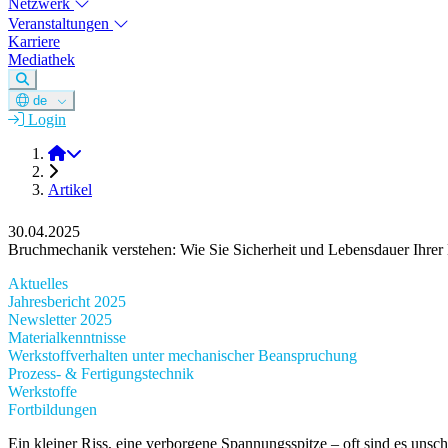
Netzwerk
Veranstaltungen
Karriere
Mediathek
de
Login
DGM e.V.
Artikel
30.04.2025
Bruchmechanik verstehen: Wie Sie Sicherheit und Lebensdauer Ihrer
Aktuelles
Jahresbericht 2025
Newsletter 2025
Materialkenntnisse
Werkstoffverhalten unter mechanischer Beanspruchung
Prozess- & Fertigungstechnik
Werkstoffe
Fortbildungen
Ein kleiner Riss, eine verborgene Spannungsspitze – oft sind es unsc