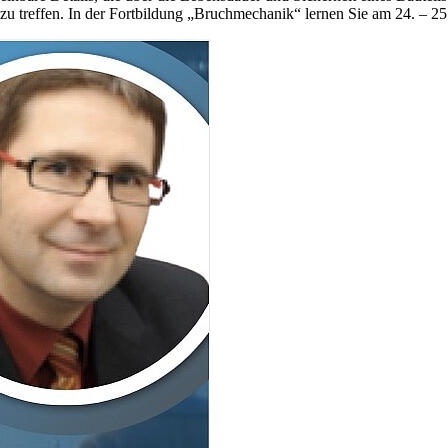
 zu treffen. In der Fortbildung „Bruchmechanik“ lernen Sie am 24. – 