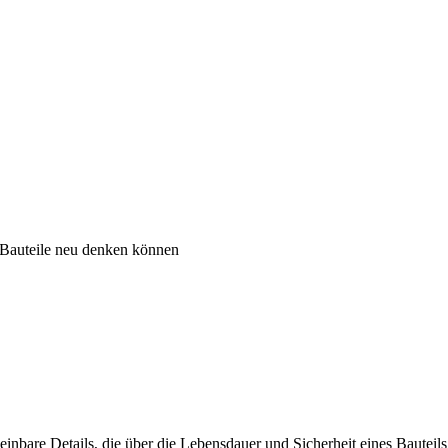
 Bauteile neu denken können
heinbare Details, die über die Lebensdauer und Sicherheit eines Baute