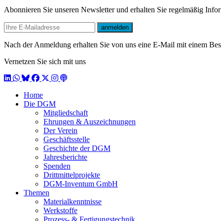
Abonnieren Sie unseren Newsletter und erhalten Sie regelmäßig Inf
E-mail
anmelden
Nach der Anmeldung erhalten Sie von uns eine E-Mail mit einem Bestä
Vernetzen Sie sich mit uns
LinkedIn
WhatsApp
BlueSky
Facebook
X / Twitter
Instagram
Podcast
Home
Die DGM
Mitgliedschaft
Ehrungen & Auszeichnungen
Der Verein
Geschäftsstelle
Geschichte der DGM
Jahresberichte
Spenden
Drittmittelprojekte
DGM-Inventum GmbH
Themen
Materialkenntnisse
Werkstoffe
Prozess- & Fertigungstechnik