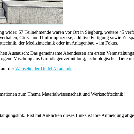
ng wider: 57 Teilnehmende waren vor Ort in Siegburg, weitere 45 verfo
verhalten, Gieß- und Umformprozesse, additive Fertigung sowie Zersp
rttechnik, der Medizintechnik oder im Anlagenbau – im Fokus.
ichen Austausch: Das gemeinsame Abendessen am ersten Veranstaltungs
gene Mischung aus Grundlagenvermittlung, technologischer Tiefe und
 auf der
Webseite der DGM Akademie
.
ormationen zum Thema Materialwissenschaft und Werkstofftechnik!
tigungslink. Erst mit Anklicken dieses Links ist Ihre Anmeldung abge