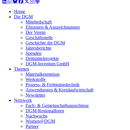
LinkedIn
WhatsApp
BlueSky
Facebook
X / Twitter
Instagram
Podcast
Home
Die DGM
Mitgliedschaft
Ehrungen & Auszeichnungen
Der Verein
Geschäftsstelle
Geschichte der DGM
Jahresberichte
Spenden
Drittmittelprojekte
DGM-Inventum GmbH
Themen
Materialkenntnisse
Werkstoffe
Prozess- & Fertigungstechnik
Anwendungen & Kreislaufwirtschaft
Newsletter
Netzwerk
Fach- & Gemeinschaftsausschüsse
DGM-Regionalforen
Nachwuchs
Women@DGM
Partner