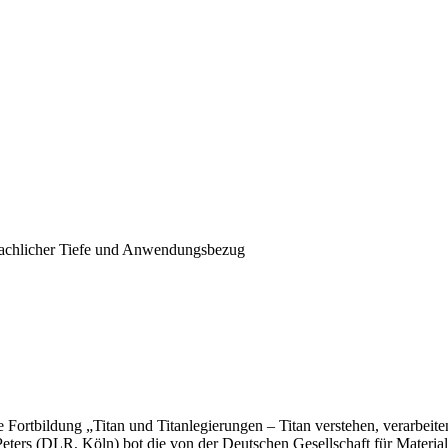
 fachlicher Tiefe und Anwendungsbezug
ortbildung „Titan und Titanlegierungen – Titan verstehen, verarbeiten
ters (DLR, Köln) bot die von der Deutschen Gesellschaft für Material