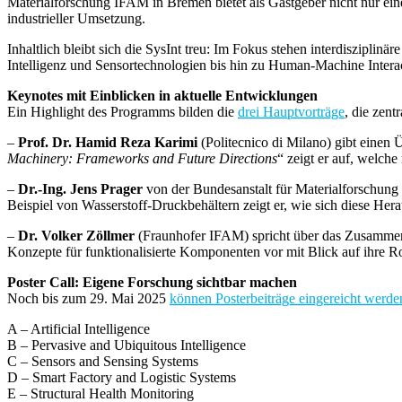
Materialforschung IFAM in Bremen bietet als Gastgeber nicht nur ei
industrieller Umsetzung.
Inhaltlich bleibt sich die SysInt treu: Im Fokus stehen interdiszipli
Intelligenz und Sensortechnologien bis hin zu Human-Machine Intera
Keynotes mit Einblicken in aktuelle Entwicklungen
Ein Highlight des Programms bilden die
drei Hauptvorträge
, die zen
–
Prof. Dr. Hamid Reza Karimi
(Politecnico di Milano) gibt einen 
Machinery: Frameworks and Future Directions
“ zeigt er auf, welc
–
Dr.-Ing. Jens Prager
von der Bundesanstalt für Materialforschung
Beispiel von Wasserstoff-Druckbehältern zeigt er, wie sich diese Hera
–
Dr. Volker Zöllmer
(Fraunhofer IFAM) spricht über das Zusammensp
Konzepte für funktionalisierte Komponenten vor mit Blick auf ihre R
Poster Call: Eigene Forschung sichtbar machen
Noch bis zum 29. Mai 2025
können Posterbeiträge eingereicht werde
A – Artificial Intelligence
B – Pervasive and Ubiquitous Intelligence
C – Sensors and Sensing Systems
D – Smart Factory and Logistic Systems
E – Structural Health Monitoring