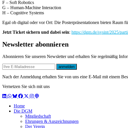
F – Soft Robotics
G – Human-Machine Interaction
H – Cognitive Systems
Egal ob digital oder vor Ort: Die Posterpräsentationen bieten Rau
Jetzt Ticket sichern und dabei sein
:
https://dgm.de/sysint/2025/parti
Newsletter abonnieren
Abonnieren Sie unseren Newsletter und erhalten Sie regelmäßig Inf
E-mail
anmelden
Nach der Anmeldung erhalten Sie von uns eine E-Mail mit einem Bestä
Vernetzen Sie sich mit uns
LinkedIn
WhatsApp
BlueSky
Facebook
X / Twitter
Instagram
Podcast
Home
Die DGM
Mitgliedschaft
Ehrungen & Auszeichnungen
Der Verein