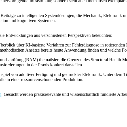
ne hervorragende Infrastruktur, sondern steht auch thematisch exempl
näre Beiträge zu intelligenten Systemlösungen, die Mechanik, Elektroni
ction und kognitiven Systemen.
trale Entwicklungen aus verschiedenen Perspektiven beleuchten:
Überblick über KI-basierte Verfahren zur Fehlerdiagnose in rotierenden
he methodischen Ansätze bereits heute Anwendung finden und welche Fo
 und -prüfung (BAM) thematisiert die Grenzen des Structural Health M
usforderungen in der Praxis konkret darstellen.
iel von additiver Fertigung und gedruckter Elektronik. Unter dem Tit
olle in einer ressourcenschonenden Produktion.
n
. Gesucht werden praxisrelevante und wissenschaftlich fundierte Arbe