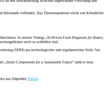
arisch für den Brückenschlag zwischen angewandter Forschung und
k und Informatik verbinden. Das Themenspektrum reicht von Künstlicher
 Maschinen. In seinem Vortrag „
AI-Driven Fault Diagnosis for Rotary
rschungslücken noch zu schließen sind.
onitoring (SHM) aus technologischer und regulatorischer Sicht. Am
el „
Smart Components for a Sustainable Future
“ stellt er neue
iten aus folgenden
Topics
: