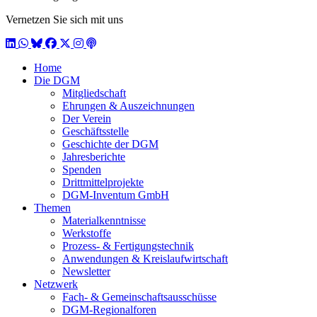
Vernetzen Sie sich mit uns
LinkedIn
WhatsApp
BlueSky
Facebook
X / Twitter
Instagram
Podcast
Home
Die DGM
Mitgliedschaft
Ehrungen & Auszeichnungen
Der Verein
Geschäftsstelle
Geschichte der DGM
Jahresberichte
Spenden
Drittmittelprojekte
DGM-Inventum GmbH
Themen
Materialkenntnisse
Werkstoffe
Prozess- & Fertigungstechnik
Anwendungen & Kreislaufwirtschaft
Newsletter
Netzwerk
Fach- & Gemeinschaftsausschüsse
DGM-Regionalforen