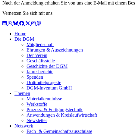
Nach der Anmeldung erhalten Sie von uns eine E-Mail mit einem Bestä
Vernetzen Sie sich mit uns
LinkedIn
WhatsApp
BlueSky
Facebook
X / Twitter
Instagram
Podcast
Home
Die DGM
Mitgliedschaft
Ehrungen & Auszeichnungen
Der Verein
Geschäftsstelle
Geschichte der DGM
Jahresberichte
Spenden
Drittmittelprojekte
DGM-Inventum GmbH
Themen
Materialkenntnisse
Werkstoffe
Prozess- & Fertigungstechnik
Anwendungen & Kreislaufwirtschaft
Newsletter
Netzwerk
Fach- & Gemeinschaftsausschüsse