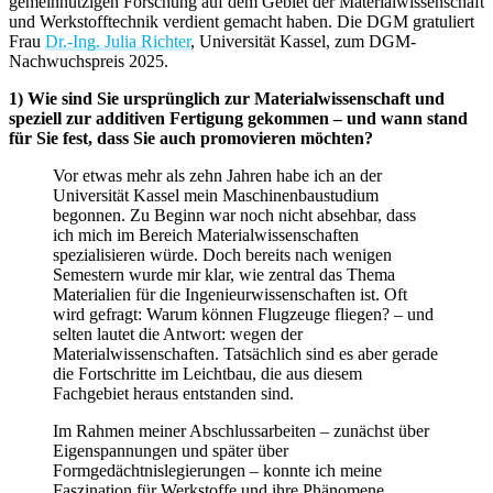
gemeinnützigen Forschung auf dem Gebiet der Materialwissenschaft
und Werkstofftechnik verdient gemacht haben. Die DGM gratuliert
Frau
Dr.-Ing. Julia Richter
, Universität Kassel, zum DGM-
Nachwuchspreis 2025.
1) Wie sind Sie ursprünglich zur Materialwissenschaft und
speziell zur additiven Fertigung gekommen – und wann stand
für Sie fest, dass Sie auch promovieren möchten?
Vor etwas mehr als zehn Jahren habe ich an der
Universität Kassel mein Maschinenbaustudium
begonnen. Zu Beginn war noch nicht absehbar, dass
ich mich im Bereich Materialwissenschaften
spezialisieren würde. Doch bereits nach wenigen
Semestern wurde mir klar, wie zentral das Thema
Materialien für die Ingenieurwissenschaften ist. Oft
wird gefragt: Warum können Flugzeuge fliegen? – und
selten lautet die Antwort: wegen der
Materialwissenschaften. Tatsächlich sind es aber gerade
die Fortschritte im Leichtbau, die aus diesem
Fachgebiet heraus entstanden sind.
Im Rahmen meiner Abschlussarbeiten – zunächst über
Eigenspannungen und später über
Formgedächtnislegierungen – konnte ich meine
Faszination für Werkstoffe und ihre Phänomene