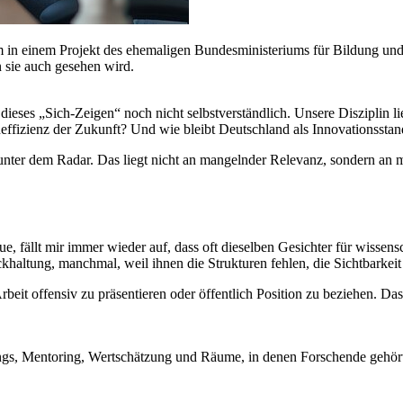
 in einem Projekt des ehemaligen Bundesministeriums für Bildung und F
 sie auch gesehen wird.
ieses „Sich-Zeigen“ noch nicht selbstverständlich. Unsere Disziplin li
neffizienz der Zukunft? Und wie bleibt Deutschland als Innovationssta
ter dem Radar. Das liegt nicht an mangelnder Relevanz, sondern an ma
, fällt mir immer wieder auf, dass oft dieselben Gesichter für wissens
khaltung, manchmal, weil ihnen die Strukturen fehlen, die Sichtbarkei
Arbeit offensiv zu präsentieren oder öffentlich Position zu beziehen. D
inings, Mentoring, Wertschätzung und Räume, in denen Forschende gehö