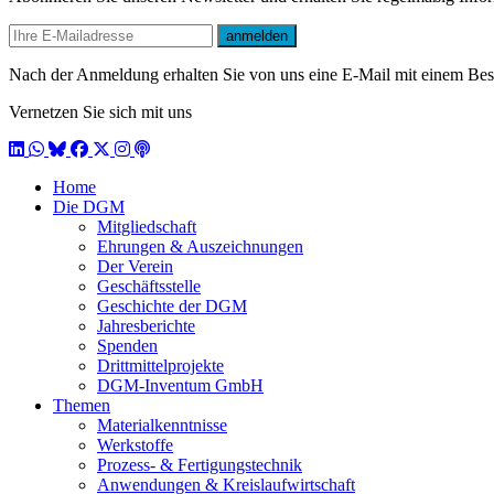
E-mail
anmelden
Nach der Anmeldung erhalten Sie von uns eine E-Mail mit einem Bestä
Vernetzen Sie sich mit uns
LinkedIn
WhatsApp
BlueSky
Facebook
X / Twitter
Instagram
Podcast
Home
Die DGM
Mitgliedschaft
Ehrungen & Auszeichnungen
Der Verein
Geschäftsstelle
Geschichte der DGM
Jahresberichte
Spenden
Drittmittelprojekte
DGM-Inventum GmbH
Themen
Materialkenntnisse
Werkstoffe
Prozess- & Fertigungstechnik
Anwendungen & Kreislaufwirtschaft