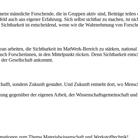
meist männliche Forschende, die in Gruppen aktiv sind, Beiträge teilen 
ld auch aus eigener Erfahrung. Sich selbst sichtbar zu machen, ist nic
che Sichtbarkeit ist entscheidend, wenn wir die Wahrnehmung von Forsch
n arbeiten, die Sichtbarkeit im MatWerk-Bereich zu stärken, nationa
auch Forscherinnen, in den Mittelpunkt rücken. Denn Sichtbarkeit ent
in der Gesellschaft ankommt.
chafft, sondern Zukunft gestaltet. Und Zukunft entsteht dort, wo Mens
ortung gegenüber der eigenen Arbeit, der Wissenschaftsgemeinschaft und
ormationen zum Thema Materialwissenschaft und Werkstofftechnik!