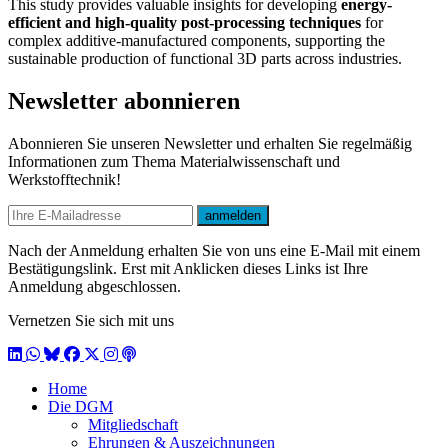
This study provides valuable insights for developing
energy-
efficient and high-quality post-processing techniques
for
complex additive-manufactured components, supporting the
sustainable production of functional 3D parts across industries.
Newsletter abonnieren
Abonnieren Sie unseren Newsletter und erhalten Sie regelmäßig
Informationen zum Thema Materialwissenschaft und
Werkstofftechnik!
E-mail
anmelden
Nach der Anmeldung erhalten Sie von uns eine E-Mail mit einem
Bestätigungslink. Erst mit Anklicken dieses Links ist Ihre
Anmeldung abgeschlossen.
Vernetzen Sie sich mit uns
LinkedIn
WhatsApp
BlueSky
Facebook
X / Twitter
Instagram
Podcast
Home
Die DGM
Mitgliedschaft
Ehrungen & Auszeichnungen