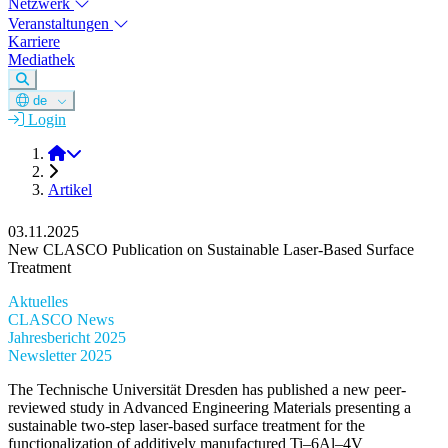
Netzwerk
Veranstaltungen
Karriere
Mediathek
de
Login
DGM e.V.
Artikel
03.11.2025
New CLASCO Publication on Sustainable Laser-Based Surface
Treatment
Aktuelles
CLASCO News
Jahresbericht 2025
Newsletter 2025
The Technische Universität Dresden has published a new peer-
reviewed study in Advanced Engineering Materials presenting a
sustainable two-step laser-based surface treatment for the
functionalization of additively manufactured Ti–6Al–4V