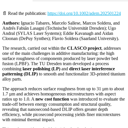
📄 Read the publication:
https://doi.org/10.1002/adem.202501224
Authors:
Ignacio Tabares, Marcelo Sallese, Marcos Soldera, and
Andrés Fabián Lasagni (Technische Universität Dresden); Ugo
Andral (SYLAS Laser Systems); Eddie Kavanagh and Aidan
Cloonan (DePuy Synthes); Flavio Soldera (Saarland University).
The research, carried out within the
CLASCO project
, addresses
one of the main challenges in additive manufacturing: the high
surface roughness of components produced by laser powder bed
fusion (LPBF). The TU Dresden team developed a process
combining
laser polishing (LP)
and
direct laser interference
patterning (DLIP)
to smooth and functionalize 3D-printed titanium
alloy parts.
The approach reduces surface roughness from up to 31 µm to about
1.7 µm and achieves homogeneous microstructures with aspect
ratios up to 1.0. A
new cost function
was introduced to evaluate the
trade-off between energy consumption and structural quality,
revealing that nanosecond-based DLIP offers greater depth
efficiency, while picosecond processing yields finer microtextures
with minimal thermal impact.