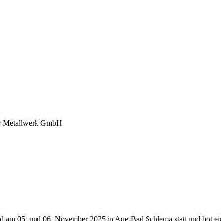
mer Metallwerk GmbH
 fand am 05. und 06. November 2025 in Aue-Bad Schlema statt und bot e