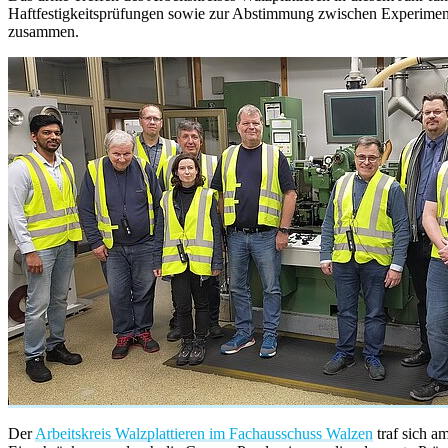
Haftfestigkeitsprüfungen sowie zur Abstimmung zwischen Experiment 
zusammen.
Der
Arbeitskreis Walzplattieren im Fachausschuss Walzen
traf sich a