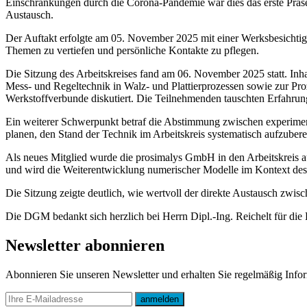
Einschränkungen durch die Corona-Pandemie war dies das erste Präse
Austausch.
Der Auftakt erfolgte am 05. November 2025 mit einer Werksbesichtigun
Themen zu vertiefen und persönliche Kontakte zu pflegen.
Die Sitzung des Arbeitskreises fand am 06. November 2025 statt. Inha
Mess- und Regeltechnik in Walz- und Plattierprozessen sowie zur Pro
Werkstoffverbunde diskutiert. Die Teilnehmenden tauschten Erfahrun
Ein weiterer Schwerpunkt betraf die Abstimmung zwischen experiment
planen, den Stand der Technik im Arbeitskreis systematisch aufzuber
Als neues Mitglied wurde die prosimalys GmbH in den Arbeitskreis 
und wird die Weiterentwicklung numerischer Modelle im Kontext des W
Die Sitzung zeigte deutlich, wie wertvoll der direkte Austausch zwisc
Die DGM bedankt sich herzlich bei Herrn Dipl.-Ing. Reichelt für di
Newsletter abonnieren
Abonnieren Sie unseren Newsletter und erhalten Sie regelmäßig Inf
E-mail
anmelden