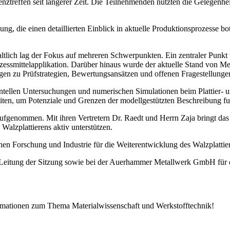
nztreffen seit längerer Zeit. Die Teilnehmenden nutzten die Gelegenh
g, die einen detaillierten Einblick in aktuelle Produktionsprozesse bo
ltlich lag der Fokus auf mehreren Schwerpunkten. Ein zentraler Punkt w
zessmittelapplikation. Darüber hinaus wurde der aktuelle Stand von Met
gen zu Prüfstrategien, Bewertungsansätzen und offenen Fragestellunge
ellen Untersuchungen und numerischen Simulationen beim Plattier- und
eiten, um Potenziale und Grenzen der modellgestützten Beschreibung f
aufgenommen. Mit ihren Vertretern Dr. Raedt und Herrn Zaja bringt da
alzplattierens aktiv unterstützen.
hen Forschung und Industrie für die Weiterentwicklung des Walzplattier
e Leitung der Sitzung sowie bei der Auerhammer Metallwerk GmbH für d
ormationen zum Thema Materialwissenschaft und Werkstofftechnik!