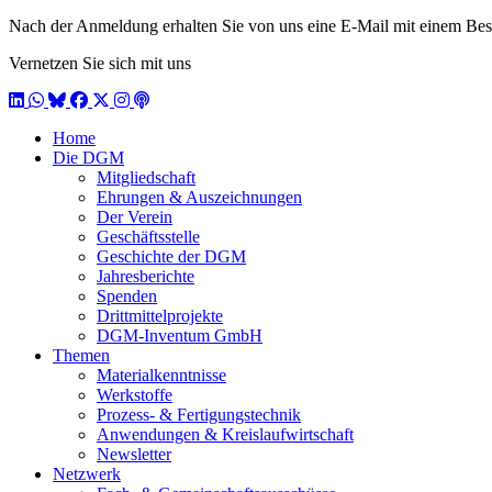
Nach der Anmeldung erhalten Sie von uns eine E-Mail mit einem Bestä
Vernetzen Sie sich mit uns
LinkedIn
WhatsApp
BlueSky
Facebook
X / Twitter
Instagram
Podcast
Home
Die DGM
Mitgliedschaft
Ehrungen & Auszeichnungen
Der Verein
Geschäftsstelle
Geschichte der DGM
Jahresberichte
Spenden
Drittmittelprojekte
DGM-Inventum GmbH
Themen
Materialkenntnisse
Werkstoffe
Prozess- & Fertigungstechnik
Anwendungen & Kreislaufwirtschaft
Newsletter
Netzwerk