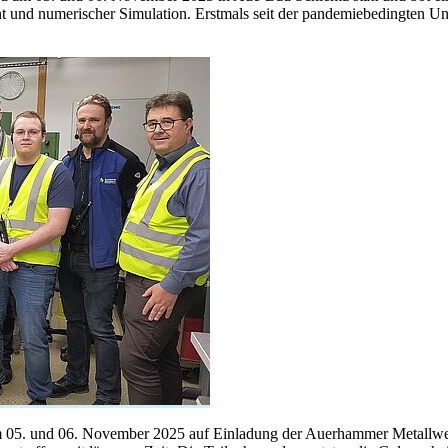
und numerischer Simulation. Erstmals seit der pandemiebedingten Unt
m 05. und 06. November 2025 auf Einladung der Auerhammer Metallwer