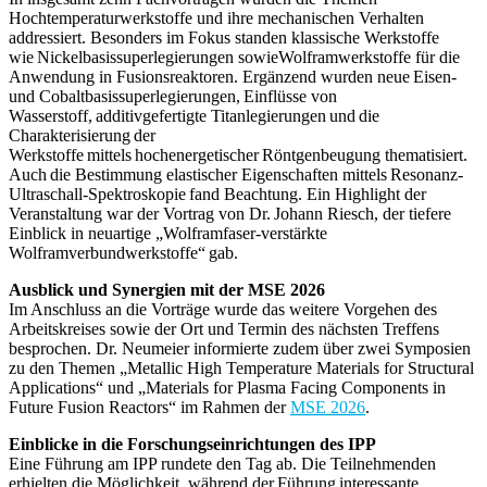
Hochtemperaturwerkstoffe und ihre mechanischen Verhalten
addressiert. Besonders im Fokus standen klassische Werkstoffe
wie Nickelbasissuperlegierungen sowie
Wolframwerkstoffe für die
Anwendung in Fusionsreaktoren. Ergänzend wurden neue Eisen-
und Cobaltbasissuperlegierungen, Einflüsse von
Wasserstoff, additivgefertigte Titanlegierungen und die
Charakterisierung der
Werkstoffe mittels hochenergetischer Röntgenbeugung thematisiert.
Auch die Bestimmung elastischer Eigenschaften mittels Resonanz-
Ultraschall-Spektroskopie fand Beachtung. Ein Highlight der
Veranstaltung war der Vortrag von Dr. Johann Riesch, der tiefere
Einblick in neuartige „Wolframfaser-verstärkte
Wolframverbundwerkstoffe“ gab.
Ausblick und Synergien mit der MSE 2026
Im Anschluss an die Vorträge wurde das weitere Vorgehen des
Arbeitskreises sowie der Ort und Termin des nächsten Treffens
besprochen. Dr. Neumeier informierte zudem über zwei Symposien
zu den Themen „Metallic High Temperature Materials for Structural
Applications“ und „Materials for Plasma Facing Components in
Future Fusion Reactors“ im Rahmen der
MSE 2026
.
Einblicke in die Forschungseinrichtungen des IPP
Eine Führung am IPP rundete den Tag ab. Die Teilnehmenden
erhielten die Möglichkeit, während der Führung interessante