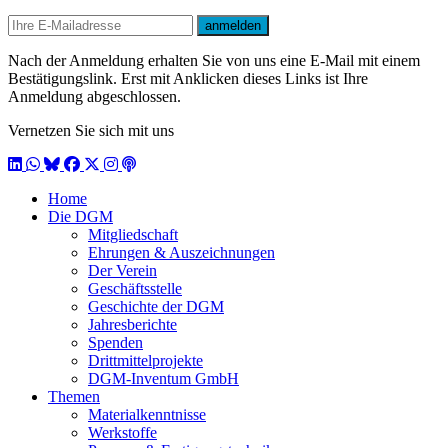
E-mail
anmelden
Nach der Anmeldung erhalten Sie von uns eine E-Mail mit einem
Bestätigungslink. Erst mit Anklicken dieses Links ist Ihre
Anmeldung abgeschlossen.
Vernetzen Sie sich mit uns
LinkedIn
WhatsApp
BlueSky
Facebook
X / Twitter
Instagram
Podcast
Home
Die DGM
Mitgliedschaft
Ehrungen & Auszeichnungen
Der Verein
Geschäftsstelle
Geschichte der DGM
Jahresberichte
Spenden
Drittmittelprojekte
DGM-Inventum GmbH
Themen
Materialkenntnisse
Werkstoffe