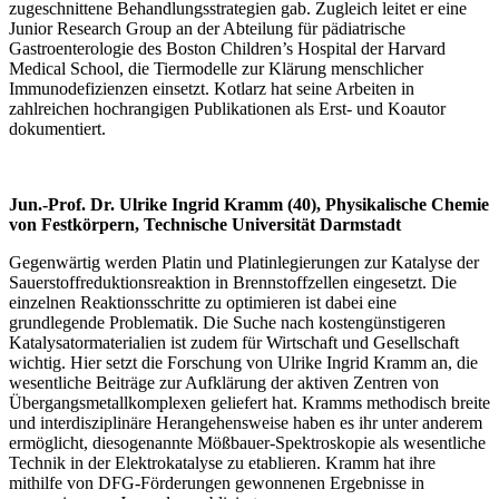
zugeschnittene Behandlungsstrategien gab. Zugleich leitet er eine
Junior Research Group an der Abteilung für pädiatrische
Gastroenterologie des Boston Children’s Hospital der Harvard
Medical School, die Tiermodelle zur Klärung menschlicher
Immunodefizienzen einsetzt. Kotlarz hat seine Arbeiten in
zahlreichen hochrangigen Publikationen als Erst- und Koautor
dokumentiert.
Jun.-Prof. Dr. Ulrike Ingrid Kramm (40), Physikalische Chemie
von Festkörpern, Technische Universität Darmstadt
Gegenwärtig werden Platin und Platinlegierungen zur Katalyse der
Sauerstoffreduktionsreaktion in Brennstoffzellen eingesetzt. Die
einzelnen Reaktionsschritte zu optimieren ist dabei eine
grundlegende Problematik. Die Suche nach kostengünstigeren
Katalysatormaterialien ist zudem für Wirtschaft und Gesellschaft
wichtig. Hier setzt die Forschung von Ulrike Ingrid Kramm an, die
wesentliche Beiträge zur Aufklärung der aktiven Zentren von
Übergangsmetallkomplexen geliefert hat. Kramms methodisch breite
und interdisziplinäre Herangehensweise haben es ihr unter anderem
ermöglicht, die
sogenannte Mößbauer-Spektroskopie als wesentliche
Technik in der Elektrokatalyse zu etablieren. Kramm hat ihre
mithilfe von DFG-Förderungen gewonnenen Ergebnisse in