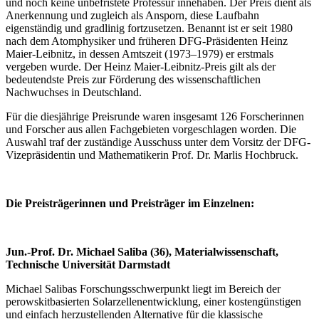
und noch keine unbefristete Professur innehaben. Der Preis dient als
Anerkennung und zugleich als Ansporn, diese Laufbahn
eigenständig und gradlinig fortzusetzen. Benannt ist er seit 1980
nach dem Atomphysiker und früheren DFG-Präsidenten Heinz
Maier-Leibnitz, in dessen Amtszeit (1973–1979) er erstmals
vergeben wurde. Der Heinz Maier-Leibnitz-Preis gilt als der
bedeutendste Preis zur Förderung des wissenschaftlichen
Nachwuchses in Deutschland.
Für die diesjährige Preisrunde waren insgesamt 126 Forscherinnen
und Forscher aus allen Fachgebieten vorgeschlagen worden. Die
Auswahl traf der zuständige Ausschuss unter dem Vorsitz der DFG-
Vizepräsidentin und Mathematikerin Prof. Dr. Marlis Hochbruck.
Die Preisträgerinnen und Preisträger im Einzelnen:
Jun.-Prof. Dr. Michael Saliba (36), Materialwissenschaft,
Technische Universität Darmstadt
Michael Salibas Forschungsschwerpunkt liegt im Bereich der
perowskitbasierten Solarzellenentwicklung, einer kostengünstigen
und einfach herzustellenden Alternative für die klassische