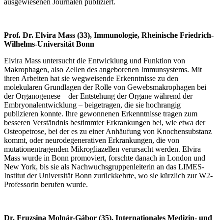
ausgewiesenen Journalen publiziert.
Prof. Dr. Elvira Mass (33), Immunologie, Rheinische Friedrich-
Wilhelms-Universität Bonn
Elvira Mass untersucht die Entwicklung und Funktion von
Makrophagen, also Zellen des angeborenen Immunsystems. Mit
ihren Arbeiten hat sie wegweisende Erkenntnisse zu den
molekularen Grundlagen der Rolle von Gewebsmakrophagen bei
der Organogenese – der Entstehung der Organe während der
Embryonalentwicklung – beigetragen, die sie hochrangig
publizieren konnte. Ihre gewonnenen Erkenntnisse tragen zum
besseren Verständnis bestimmter Erkrankungen bei, wie etwa der
Osteopetrose, bei der es zu einer Anhäufung von Knochensubstanz
kommt, oder neurodegenerativen Erkrankungen, die von
mutationentragenden Mikrogliazellen verursacht werden. Elvira
Mass wurde in Bonn promoviert, forschte danach in London und
New York, bis sie als Nachwuchsgruppenleiterin an das LIMES-
Institut der Universität Bonn zurückkehrte, wo sie kürzlich zur W2-
Professorin berufen wurde.
Dr. Fruzsina Molnár-Gábor
(35), Internationales Medizin- und