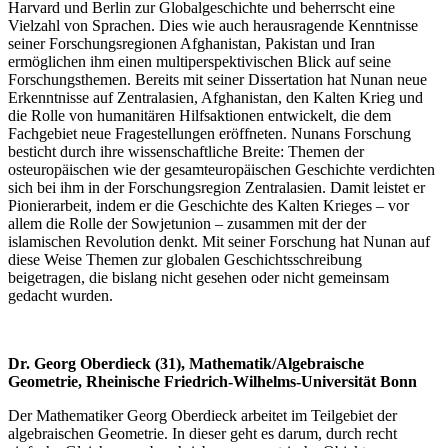
Harvard und Berlin zur Globalgeschichte und beherrscht eine
Vielzahl von Sprachen. Dies wie auch herausragende Kenntnisse
seiner Forschungsregionen Afghanistan, Pakistan und Iran
ermöglichen ihm einen multiperspektivischen Blick auf seine
Forschungsthemen. Bereits mit seiner Dissertation hat Nunan neue
Erkenntnisse auf Zentralasien, Afghanistan, den Kalten Krieg und
die Rolle von humanitären Hilfsaktionen entwickelt, die dem
Fachgebiet neue Fragestellungen eröffneten. Nunans Forschung
besticht durch ihre wissenschaftliche Breite: Themen der
osteuropäischen wie der gesamteuropäischen Geschichte verdichten
sich bei ihm in der Forschungsregion Zentralasien. Damit leistet er
Pionierarbeit, indem er die Geschichte des Kalten Krieges – vor
allem die Rolle der Sowjetunion – zusammen mit der der
islamischen Revolution denkt. Mit seiner Forschung hat Nunan auf
diese Weise Themen zur globalen Geschichtsschreibung
beigetragen, die bislang nicht gesehen oder nicht gemeinsam
gedacht wurden.
Dr. Georg Oberdieck (31), Mathematik/Algebraische
Geometrie, Rheinische Friedrich-Wilhelms-Universität Bonn
Der Mathematiker Georg Oberdieck arbeitet im Teilgebiet der
algebraischen Geometrie. In dieser geht es darum, durch recht