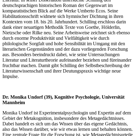
deutschsprachigen historischen Roman der Gegenwart im
komparatistischen Blick auf die Werke Umberto Ecos. Seine
Habilitationsschrift widmete sich hymnischer Dichtung in ihren
Kontexten vom 18. bis 20. Jahrhundert. Schilling erschloss darin
dank einer neuartigen Methodik Texte von Goethe, Hölderlin,
Nietzsche oder Rilke neu. Seine Arbeitsweise zeichnet sich ebenso
durch enorme Produktivität und Vielfältigkeit wie durch
philologische Sorgfalt und hohe Sensibilität im Umgang mit den
literarischen Gegenständen und der dazu vorliegenden Forschung
aus. Besonders beeindruckt dabei, wie seine Untersuchungen
Literatur und Literaturtheorie aufeinander beziehen und füreinander
fruchtbar machen. Damit gibt Schilling der Selbstbeschreibung der
Literaturwissenschaft und ihrer Deutungspraxis wichtige neue
Impulse.
Dr. Monika Undorf (39), Kognitive Psychologie, Universität
Mannheim
Monika Undorf ist Experimentalpsychologin und Expertin auf dem
Gebiet der Metakognition, insbesondere des Metagedächtnisses.
Dabei handelt es sich um das Wissen über das eigene Gedächtnis,
also das Wissen darüber, wie wir etwas lernen und behalten können.
Eine zentrale Frage für die Forschung ist, wie Metagedächtnisurteile