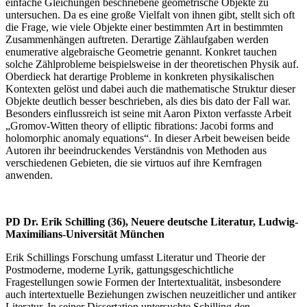
einfache Gleichungen beschriebene geometrische Objekte zu
untersuchen. Da es eine große Vielfalt von ihnen gibt, stellt sich oft
die Frage, wie viele Objekte einer bestimmten Art in bestimmten
Zusammenhängen auftreten. Derartige Zählaufgaben werden
enumerative algebraische Geometrie genannt. Konkret tauchen
solche Zählprobleme beispielsweise in der theoretischen Physik auf.
Oberdieck hat derartige Probleme in konkreten physikalischen
Kontexten gelöst und dabei auch die mathematische Struktur dieser
Objekte deutlich besser beschrieben, als dies bis dato der Fall war.
Besonders einflussreich ist seine mit Aaron Pixton verfasste Arbeit
„Gromov-Witten theory of elliptic fibrations: Jacobi forms and
holomorphic anomaly equations“. In dieser Arbeit beweisen beide
Autoren ihr beeindruckendes Verständnis von Methoden aus
verschiedenen Gebieten, die sie virtuos auf ihre Kernfragen
anwenden.
PD Dr. Erik Schilling (36), Neuere deutsche Literatur, Ludwig-
Maximilians-Universität München
Erik Schillings Forschung umfasst Literatur und Theorie der
Postmoderne, moderne Lyrik, gattungsgeschichtliche
Fragestellungen sowie Formen der Intertextualität, insbesondere
auch intertextuelle Beziehungen zwischen neuzeitlicher und antiker
Literatur. In seiner Dissertation untersuchte Schilling den