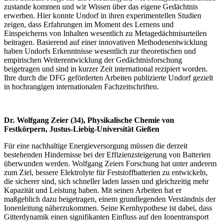
zustande kommen und wir Wissen über das eigene Gedächtnis
erwerben. Hier konnte Undorf in ihren experimentellen Studien
zeigen, dass Erfahrungen im Moment des Lernens und
Einspeicherns von Inhalten wesentlich zu Metagedächtnisurteilen
beitragen. Basierend auf einer innovativen Methodenentwicklung
haben Undorfs Erkenntnisse wesentlich zur theoretischen und
empirischen Weiterentwicklung der Gedächtnisforschung
beigetragen und sind in kurzer Zeit international rezipiert worden.
Ihre durch die DFG geförderten Arbeiten publizierte Undorf gezielt
in hochrangigen internationalen Fachzeitschriften.
Dr. Wolfgang Zeier (34), Physikalische Chemie von
Festkörpern, Justus-Liebig-Universität Gießen
Für eine nachhaltige Energieversorgung müssen die derzeit
bestehenden Hindernisse bei der Effizienzsteigerung von Batterien
überwunden werden. Wolfgang Zeiers Forschung hat unter anderem
zum Ziel, bessere Elektrolyte für Feststoffbatterien zu entwickeln,
die sicherer sind, sich schneller laden lassen und gleichzeitig mehr
Kapazität und Leistung haben. Mit seinen Arbeiten hat er
maßgeblich dazu beigetragen, einem grundlegenden Verständnis der
Ionenleitung näherzukommen. Seine Kernhypothese ist dabei, dass
Gitterdynamik einen signifikanten Einfluss auf den Ionentransport