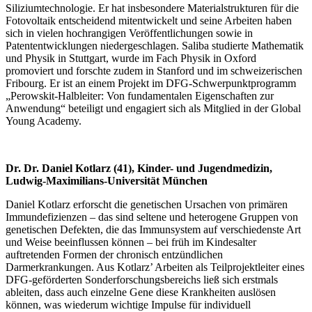
Siliziumtechnologie. Er hat insbesondere Materialstrukturen für die
Fotovoltaik entscheidend mitentwickelt und seine Arbeiten haben
sich in vielen hochrangigen Veröffentlichungen sowie in
Patententwicklungen niedergeschlagen. Saliba studierte Mathematik
und Physik in Stuttgart, wurde im Fach Physik in Oxford
promoviert und forschte zudem in Stanford und im schweizerischen
Fribourg. Er ist an einem Projekt im DFG-Schwerpunktprogramm
„Perowskit-Halbleiter: Von fundamentalen Eigenschaften zur
Anwendung“ beteiligt und engagiert sich als Mitglied in der Global
Young Academy.
Dr. Dr. Daniel Kotlarz (41), Kinder- und Jugendmedizin,
Ludwig-Maximilians-Universität München
Daniel Kotlarz erforscht die genetischen Ursachen von primären
Immundefizienzen – das sind seltene und heterogene Gruppen von
genetischen Defekten, die das Immunsystem auf verschiedenste Art
und Weise beeinflussen können – bei früh im Kindesalter
auftretenden Formen der chronisch entzündlichen
Darmerkrankungen. Aus Kotlarz’ Arbeiten als Teilprojektleiter eines
DFG-geförderten Sonderforschungsbereichs ließ sich erstmals
ableiten, dass auch einzelne Gene diese Krankheiten auslösen
können, was wiederum wichtige Impulse für individuell