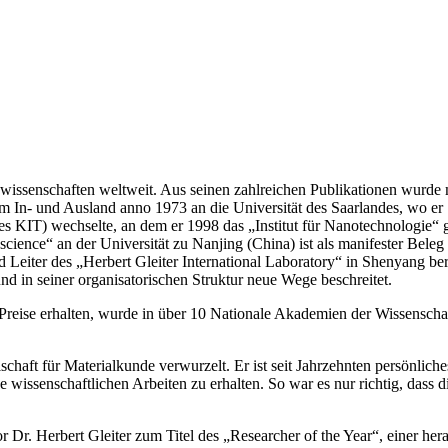
ssenschaften weltweit. Aus seinen zahlreichen Publikationen wurde mit
 im In- und Ausland anno 1973 an die Universität des Saarlandes, wo er
s KIT) wechselte, an dem er 1998 das „Institut für Nanotechnologie“ 
ience“ an der Universität zu Nanjing (China) ist als manifester Beleg 
Leiter des „Herbert Gleiter International Laboratory“ in Shenyang b
und in seiner organisatorischen Struktur neue Wege beschreitet.
0 Preise erhalten, wurde in über 10 Nationale Akademien der Wissensch
sellschaft für Materialkunde verwurzelt. Er ist seit Jahrzehnten persö
wissenschaftlichen Arbeiten zu erhalten. So war es nur richtig, dass
or Dr. Herbert Gleiter zum Titel des „Researcher of the Year“, einer 