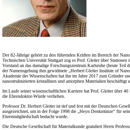
Der 82-Jährige gehört zu den führenden Kräften im Bereich der Nanowi
Technischen Universität Stuttgart zog es Prof. Gleiter über Stationen
Vorstand an das damalige Forschungszentrum Karlsruhe (heute Teil de
der Namensgebung ihm gewidmete „Herbert Gleiter Institute of Nanosc
Akademie der Wissenschaften hat ihn im Jahre 2017 zum Gründer und 
nanostrukturierten kristallinen und amorphen Materialien beschäftigt 
Im Laufe seiner wissenschaftlichen Karriere hat Prof. Gleiter über 4
die Ehrendoktor-Würde verliehen.
Professor Dr. Herbert Gleiter ist tief und fest mit der Deutschen Ge
ausgezeichnet, um in der Folge 1998 die „Heyn Denkmünze“ für seine 
Ehrenmitgliedschaft bedacht wurde.
Die Deutsche Gesellschaft für Materialkunde gratuliert Herrn Profess