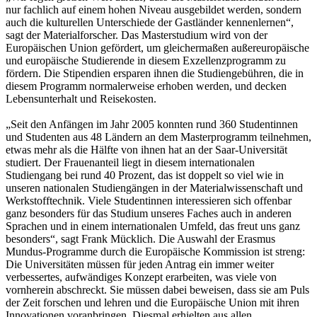
nur fachlich auf einem hohen Niveau ausgebildet werden, sondern
auch die kulturellen Unterschiede der Gastländer kennenlernen“,
sagt der Materialforscher. Das Masterstudium wird von der
Europäischen Union gefördert, um gleichermaßen außereuropäische
und europäische Studierende in diesem Exzellenzprogramm zu
fördern. Die Stipendien ersparen ihnen die Studiengebühren, die in
diesem Programm normalerweise erhoben werden, und decken
Lebensunterhalt und Reisekosten.
„Seit den Anfängen im Jahr 2005 konnten rund 360 Studentinnen
und Studenten aus 48 Ländern an dem Masterprogramm teilnehmen,
etwas mehr als die Hälfte von ihnen hat an der Saar-Universität
studiert. Der Frauenanteil liegt in diesem internationalen
Studiengang bei rund 40 Prozent, das ist doppelt so viel wie in
unseren nationalen Studiengängen in der Materialwissenschaft und
Werkstofftechnik. Viele Studentinnen interessieren sich offenbar
ganz besonders für das Studium unseres Faches auch in anderen
Sprachen und in einem internationalen Umfeld, das freut uns ganz
besonders“, sagt Frank Mücklich. Die Auswahl der Erasmus
Mundus-Programme durch die Europäische Kommission ist streng:
Die Universitäten müssen für jeden Antrag ein immer weiter
verbessertes, aufwändiges Konzept erarbeiten, was viele von
vornherein abschreckt. Sie müssen dabei beweisen, dass sie am Puls
der Zeit forschen und lehren und die Europäische Union mit ihren
Innovationen voranbringen. Diesmal erhielten aus allen