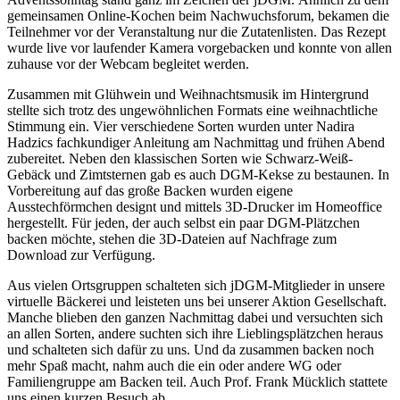
gemeinsamen Online-Kochen beim Nachwuchsforum, bekamen die
Teilnehmer vor der Veranstaltung nur die Zutatenlisten. Das Rezept
wurde live vor laufender Kamera vorgebacken und konnte von allen
zuhause vor der Webcam begleitet werden.
Zusammen mit Glühwein und Weihnachtsmusik im Hintergrund
stellte sich trotz des ungewöhnlichen Formats eine weihnachtliche
Stimmung ein. Vier verschiedene Sorten wurden unter Nadira
Hadzics fachkundiger Anleitung am Nachmittag und frühen Abend
zubereitet. Neben den klassischen Sorten wie Schwarz-Weiß-
Gebäck und Zimtsternen gab es auch DGM-Kekse zu bestaunen. In
Vorbereitung auf das große Backen wurden eigene
Ausstechförmchen designt und mittels 3D-Drucker im Homeoffice
hergestellt. Für jeden, der auch selbst ein paar DGM-Plätzchen
backen möchte, stehen die 3D-Dateien auf Nachfrage zum
Download zur Verfügung.
Aus vielen Ortsgruppen schalteten sich jDGM-Mitglieder in unsere
virtuelle Bäckerei und leisteten uns bei unserer Aktion Gesellschaft.
Manche blieben den ganzen Nachmittag dabei und versuchten sich
an allen Sorten, andere suchten sich ihre Lieblingsplätzchen heraus
und schalteten sich dafür zu uns. Und da zusammen backen noch
mehr Spaß macht, nahm auch die ein oder andere WG oder
Familiengruppe am Backen teil. Auch Prof. Frank Mücklich stattete
uns einen kurzen Besuch ab.