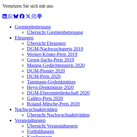
Vernetzen Sie sich mit uns
LinkedIn
WhatsApp
BlueSky
Facebook
X / Twitter
Instagram
Podcast
Gremienbetreuung
Übersicht Gremienbetreuung
Ehrungen
Übersicht Ehrungen
DGM-Nachwuchspreis 2019
Werner-Köster-Preis 2019
Georg-Sachs-Preis 2019
Masing-Gedächtnispreis 2020
DGM-Pionier 2020
DGM-Preis 2020
Tammann-Gedenkmünze
Heyn-Denkmünze 2020
DGM-Ehrenmitgliedschaft 2020
Galileo-Preis 2020
Roland-Mitsche-Preis 2020
Nachwuchsaktivitäten
Übersicht Nachwuchsaktivitäten
Veranstaltungen
Übersicht Veranstaltungen
Fortbildungen
Konferenzen