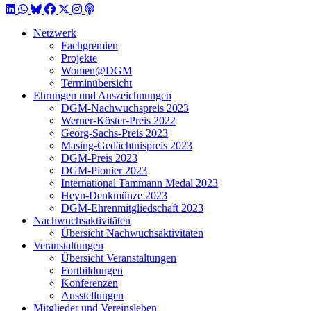
LinkedIn
WhatsApp
BlueSky
Facebook
X / Twitter
Instagram
Podcast
Netzwerk
Fachgremien
Projekte
Women@DGM
Terminübersicht
Ehrungen und Auszeichnungen
DGM-Nachwuchspreis 2023
Werner-Köster-Preis 2022
Georg-Sachs-Preis 2023
Masing-Gedächtnispreis 2023
DGM-Preis 2023
DGM-Pionier 2023
International Tammann Medal 2023
Heyn-Denkmünze 2023
DGM-Ehrenmitgliedschaft 2023
Nachwuchsaktivitäten
Übersicht Nachwuchsaktivitäten
Veranstaltungen
Übersicht Veranstaltungen
Fortbildungen
Konferenzen
Ausstellungen
Mitglieder und Vereinsleben