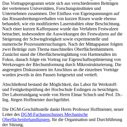
Das Vortragsprogramm setzte sich aus verschiedensten Beiträgen
der vertretenen Universitäten, Forschungsinstituten und
Unternehmen zusammen. Der Einfluss von Eigenspannungen auf
das Rissausbreitungs­verhalten von kurzen Rissen wurde ebenso
behandelt, wie ein modifiziertes Laserstrahlen ohne Beschichtung.
Nach einer kurzen Kaffeepause wurde das Verfahren Festwalzen
betrachtet, insbesondere die Auswirkungen des Festwalzens auf die
Steigerung der Schwingfestigkeit sowie experimentelle und
numerische Prozessuntersuchungen. Nach der Mittagspause folgten
zwei Beiträge zum Thema maschinelles Oberflächenhämmern.
Zunächst stand die Oberflächen­­­einglättung von Hartmetallen im
Fokus, danach folgte ein Vortrag zur Eigenschaftsoptimierung von
Werkzeugen der Blechumformung durch Mikrostrukturierung. Die
angeregten Diskussionen im Anschluss an die einzelnen Vorträge
wurden jeweils in den Pausen fortgesetzt und vertieft.
Abschließend bestand die Möglichkeit, das Labor für Werkstoff-
und Festigkeitsprüfung der Hochschule Esslingen zu besichtigen.
Der Laborrundgang wurde von Herrn Elmar Schuch und Prof. Dr.-
Ing. Jürgen Hoffmeister durchgeführt.
Die DGM-Geschäftsstelle dankt Herrn Professor Hoffmeister, neuer
Leiter des
DGM-Fachausschusses Mechanische
Oberflächenbehandlungen
, für die Organisation und Durchführung
der Sitzung.