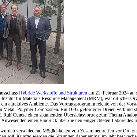
hausschuss
Hybride Werkstoffe und Strukturen
am 21. Februar 2024 an d
nstitut für Materials Resource Management (MRM), war örtlicher Organi
en ein attraktives Ambiente. Das Vortragsprogramm reichte von der Vo
 Metall-Polymer-Compositen. Ein DFG-geförderter Dreier-Verbund ste
f. Ralf Cuntze einen spannenden Übersichtsvortrag zum Thema Analogi
Anwesenden einen Eindruck über die neu eingerichteten Labore des Ins
 wurden verschiedene Möglichkeiten von Zusammentreffen vor Ort, onl
en soll. Künftig werden die Sitzungen daher einmal im Jahr bei wechse