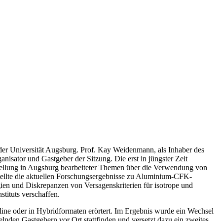
er Universität Augsburg. Prof. Kay Weidenmann, als Inhaber des
sator und Gastgeber der Sitzung. Die erst in jüngster Zeit
rstellung in Augsburg bearbeiteter Themen über die Verwendung von
llte die aktuellen Forschungsergebnisse zu Aluminium-CFK-
en und Diskrepanzen von Versagenskriterien für isotrope und
tituts verschaffen.
ine oder in Hybridformaten erörtert. Im Ergebnis wurde ein Wechsel
lnden Gastgebern vor Ort stattfinden und versetzt dazu ein zweites