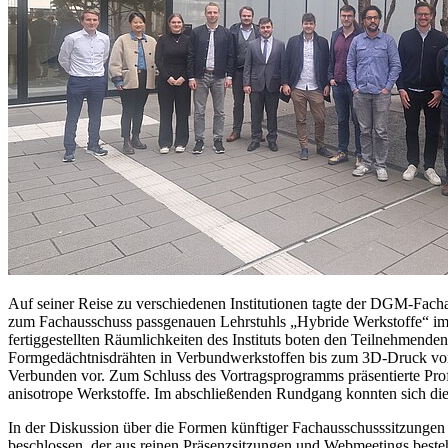
Auf seiner Reise zu verschiedenen Institutionen tagte der DGM-Fac
zum Fachausschuss passgenauen Lehrstuhls „Hybride Werkstoffe“ im I
fertiggestellten Räumlichkeiten des Instituts boten den Teilnehmend
Formgedächtnisdrähten in Verbundwerkstoffen bis zum 3D-Druck von
Verbunden vor. Zum Schluss des Vortragsprogramms präsentierte Pro
anisotrope Werkstoffe. Im abschließenden Rundgang konnten sich die 
In der Diskussion über die Formen künftiger Fachausschusssitzungen
beschlossen, der aus reinen Präsenzsitzungen und Webmeetings besteh