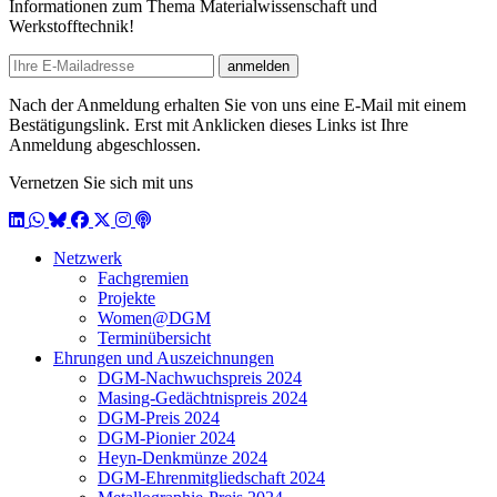
Informationen zum Thema Materialwissenschaft und
Werkstofftechnik!
E-mail
anmelden
Nach der Anmeldung erhalten Sie von uns eine E-Mail mit einem
Bestätigungslink. Erst mit Anklicken dieses Links ist Ihre
Anmeldung abgeschlossen.
Vernetzen Sie sich mit uns
LinkedIn
WhatsApp
BlueSky
Facebook
X / Twitter
Instagram
Podcast
Netzwerk
Fachgremien
Projekte
Women@DGM
Terminübersicht
Ehrungen und Auszeichnungen
DGM-Nachwuchspreis 2024
Masing-Gedächtnispreis 2024
DGM-Preis 2024
DGM-Pionier 2024
Heyn-Denkmünze 2024
DGM-Ehrenmitgliedschaft 2024