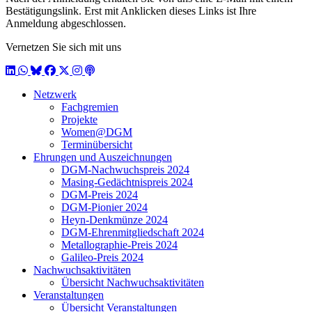
Bestätigungslink. Erst mit Anklicken dieses Links ist Ihre
Anmeldung abgeschlossen.
Vernetzen Sie sich mit uns
LinkedIn
WhatsApp
BlueSky
Facebook
X / Twitter
Instagram
Podcast
Netzwerk
Fachgremien
Projekte
Women@DGM
Terminübersicht
Ehrungen und Auszeichnungen
DGM-Nachwuchspreis 2024
Masing-Gedächtnispreis 2024
DGM-Preis 2024
DGM-Pionier 2024
Heyn-Denkmünze 2024
DGM-Ehrenmitgliedschaft 2024
Metallographie-Preis 2024
Galileo-Preis 2024
Nachwuchsaktivitäten
Übersicht Nachwuchsaktivitäten
Veranstaltungen
Übersicht Veranstaltungen