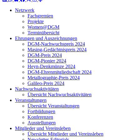
Netzwerk
Fachgremien
Projekte
Women@DGM
Terminübersicht
Ehrungen und Auszeichnungen
DGM-Nachwuchspreis 2024
Masing-Gedächtnispreis 2024
DGM-Preis 2024
DGM-Pionier 2024
Heyn-Denkmünze 2024
DGM-Ehrenmitgliedschaft 2024
Metallographie-Preis 2024
Galileo-Preis 2024
Nachwuchsaktivitäten
Übersicht Nachwuchsaktivitäten
Veranstaltungen
Übersicht Veranstaltungen
Fortbildungen
Konferenzen
Ausstellungen
Mitglieder und Vereinsleben
Übersicht Mitglieder und Vereinsleben
Newsletter-Editorials