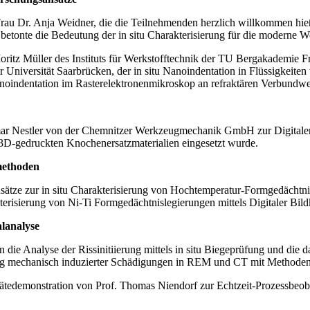
rau Dr. Anja Weidner, die die Teilnehmenden herzlich willkommen hie
betonte die Bedeutung der in situ Charakterisierung für die moderne W
itz Müller des Instituts für Werkstofftechnik der TU Bergakademie Fre
Universität Saarbrücken, der in situ Nanoindentation in Flüssigkeiten 
anoindentation im Rasterelektronenmikroskop an refraktären Verbundwe
agmar Nestler von der Chemnitzer Werkzeugmechanik GmbH zur Digit
3D-gedruckten Knochenersatzmaterialien eingesetzt wurde.
methoden
Ansätze zur in situ Charakterisierung von Hochtemperatur-Formgedächtn
akterisierung von Ni-Ti Formgedächtnislegierungen mittels Digitaler Bi
alanalyse
n die Analyse der Rissinitiierung mittels in situ Biegeprüfung und d
ung mechanisch induzierter Schädigungen in REM und CT mit Methoden 
Gerätedemonstration von Prof. Thomas Niendorf zur Echtzeit-Prozessbe