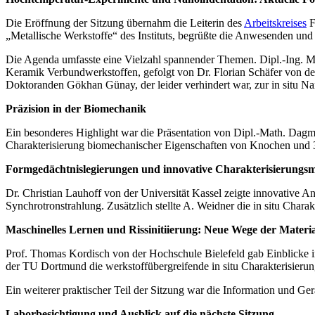
Die Eröffnung der Sitzung übernahm die Leiterin des
Arbeitskreises
F
„Metallische Werkstoffe“ des Instituts, begrüßte die Anwesenden und 
Die Agenda umfasste eine Vielzahl spannender Themen. Dipl.-Ing. Mor
Keramik Verbundwerkstoffen, gefolgt von Dr. Florian Schäfer von der 
Doktoranden Gökhan Günay, der leider verhindert war, zur in situ N
Präzision in der Biomechanik
Ein besonderes Highlight war die Präsentation von Dipl.-Math. D
Charakterisierung biomechanischer Eigenschaften von Knochen und 
Formgedächtnislegierungen und innovative Charakterisierungs
Dr. Christian Lauhoff von der Universität Kassel zeigte innovative 
Synchrotronstrahlung. Zusätzlich stellte A. Weidner die in situ Char
Maschinelles Lernen und Rissinitiierung: Neue Wege der Materi
Prof. Thomas Kordisch von der Hochschule Bielefeld gab Einblicke i
der TU Dortmund die werkstoffübergreifende in situ Charakterisier
Ein weiterer praktischer Teil der Sitzung war die Information und 
Laborbesichtigung und Ausblick auf die nächste Sitzung