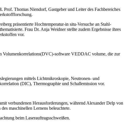
ß. Prof. Thomas Niendorf, Gastgeber und Leiter des Fachbereiches
erkstoffforschung.
iberg präsentierte Hochtemperatur-in situ-Versuche an Stahl-
thematisierte. Frau Dr. Anja Weidner stellte zudem Ergebnisse ihres
rkstoffen vor.
alen Volumenkorrelations(DVC)-software VEDDAC volume, die zur
islegierungen mittels Lichtmikroskopie, Neutronen- und
ldkorrelation (DIC), Thermographie und Schallemission vor.
ie damit verbundenen Herausforderungen, während Alexander Delp von
des maschinellen Lernens beleuchtete.
obachtung beim Laserauftragsschweißen.