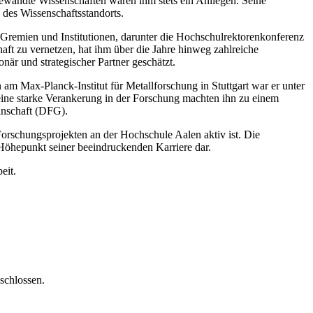
wandte Wissenschaften waren ihm stets ein Anliegen. Seine
 des Wissenschaftsstandorts.
n Gremien und Institutionen, darunter die Hochschulrektorenkonferenz
ft zu vernetzen, hat ihm über die Jahre hinweg zahlreiche
när und strategischer Partner geschätzt.
am Max-Planck-Institut für Metallforschung in Stuttgart war er unter
 seine starke Verankerung in der Forschung machten ihn zu einem
einschaft (DFG).
 Forschungsprojekten an der Hochschule Aalen aktiv ist. Die
 Höhepunkt seiner beeindruckenden Karriere dar.
eit.
schlossen.