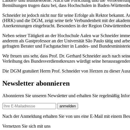
Landes- und Bundesebene. Auch die Forschung und die Verbesserung
Bemühungen trugen dazu bei, dass Hochschulen in Baden-Württemberg d
Schneider ist jedoch nicht nur für seine Erfolge als Rektor bekannt.
(HRK) und die DGM, zeigt seine tiefe Verbundenheit mit der akademis
Anerkennungen eingebracht. Besonders in der Region Ostwürttemberg, d
Neben seiner Tätigkeit an der Hochschule Aalen war Schneider immer 
anderem als Gastprofessor an der Universität São Paulo tätig und arb
gefragten Berater und Fachgutachter in Landes- und Bundesminister
Wir freuen uns sehr, dass Prof. Dr. Gerhard Schneider auch nach sein
Verleihung des Bundesverdienstkreuzes würdigt seine herausragenden 
Die DGM gratuliert Herrn Prof. Schneider von Herzen zu dieser Ausze
Newsletter abonnieren
Abonnieren Sie unseren Newsletter und erhalten Sie regelmäßig Inf
E-mail
anmelden
Nach der Anmeldung erhalten Sie von uns eine E-Mail mit einem Bestä
Vernetzen Sie sich mit uns