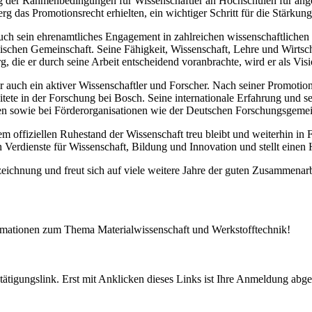
 der Rahmenbedingungen für Wissenschaftler an Hochschulen für ange
as Promotionsrecht erhielten, ein wichtiger Schritt für die Stärkung
 Auch sein ehrenamtliches Engagement in zahlreichen wissenschaftliche
chen Gemeinschaft. Seine Fähigkeit, Wissenschaft, Lehre und Wirtscha
ie er durch seine Arbeit entscheidend voranbrachte, wird er als Visio
auch ein aktiver Wissenschaftler und Forscher. Nach seiner Promotion 
eitete in der Forschung bei Bosch. Seine internationale Erfahrung und
ien sowie bei Förderorganisationen wie der Deutschen Forschungsgem
em offiziellen Ruhestand der Wissenschaft treu bleibt und weiterhin in
Verdienste für Wissenschaft, Bildung und Innovation und stellt einen
ichnung und freut sich auf viele weitere Jahre der guten Zusammenarb
ormationen zum Thema Materialwissenschaft und Werkstofftechnik!
tigungslink. Erst mit Anklicken dieses Links ist Ihre Anmeldung abge