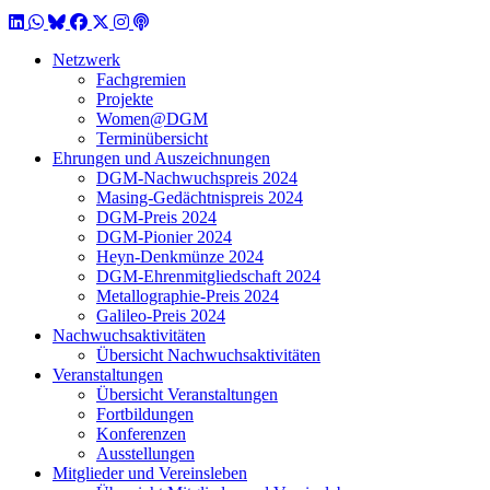
LinkedIn
WhatsApp
BlueSky
Facebook
X / Twitter
Instagram
Podcast
Netzwerk
Fachgremien
Projekte
Women@DGM
Terminübersicht
Ehrungen und Auszeichnungen
DGM-Nachwuchspreis 2024
Masing-Gedächtnispreis 2024
DGM-Preis 2024
DGM-Pionier 2024
Heyn-Denkmünze 2024
DGM-Ehrenmitgliedschaft 2024
Metallographie-Preis 2024
Galileo-Preis 2024
Nachwuchsaktivitäten
Übersicht Nachwuchsaktivitäten
Veranstaltungen
Übersicht Veranstaltungen
Fortbildungen
Konferenzen
Ausstellungen
Mitglieder und Vereinsleben