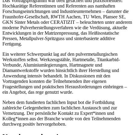
Das Vortragsprogramm war breit gefächert und praxisorientiert:
Hochkarätige Referentinnen und Referenten aus namhaften
Forschungseinrichtungen und Industrieunternehmen – darunter die
Fraunhofer-Gesellschaft, RWTH Aachen, TU Wien, Plansee SE,
GKN Sinter Metals oder CERATIZIT – beleuchteten unter anderem
moderne Pulverherstellungsverfahren wie die Verdüsung, aktuelle
Entwicklungen in der Matrizenpressung, das Heißisostatische
Pressen, Metallpulver-Spritzguss und sinterbasierte additive
Fertigung.
Ein weiterer Schwerpunkt lag auf den pulvermetallurgischen
Werkstoffen selbst. Werkzeugstähle, Hartmetalle, Titankarbid-
Verbunde, Aluminiumlegierungen, Hartmagnete und
Diamantwerkstoffe wurden hinsichtlich ihrer Herstellung und
Anwendung intensiv behandelt. In Diskussionen mit den
Vortragenden konnten die Teilnehmenden ihre eigenen
Fragestellungen und praktischen Herausforderungen einbringen –
ein Angebot, das rege genutzt wurde.
Neben dem fundierten fachlichen Input bot die Fortbildung
zahlreiche Gelegenheiten zum fachlichen Austausch und zur
Vernetzung. Der persönliche Kontakt zu Expert*innen und
Kolleg*innen aus der Branche wurde von den Teilnehmenden
durchweg positiv hervorgehoben.