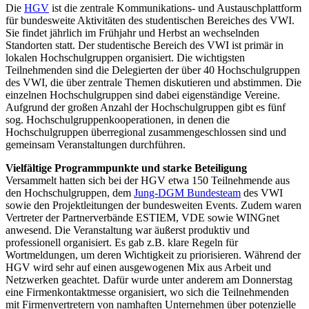
Die
HGV
ist die zentrale Kommunikations- und Austauschplattform
für bundesweite Aktivitäten des studentischen Bereiches des VWI.
Sie findet jährlich im Frühjahr und Herbst an wechselnden
Standorten statt. Der studentische Bereich des VWI ist primär in
lokalen Hochschulgruppen organisiert. Die wichtigsten
Teilnehmenden sind die Delegierten der über 40 Hochschulgruppen
des VWI, die über zentrale Themen diskutieren und abstimmen. Die
einzelnen Hochschulgruppen sind dabei eigenständige Vereine.
Aufgrund der großen Anzahl der Hochschulgruppen gibt es fünf
sog. Hochschulgruppenkooperationen, in denen die
Hochschulgruppen überregional zusammengeschlossen sind und
gemeinsam Veranstaltungen durchführen.
Vielfältige Programmpunkte und starke Beteiligung
Versammelt hatten sich bei der HGV etwa 150 Teilnehmende aus
den Hochschulgruppen, dem
Jung-DGM Bundesteam
des VWI
sowie den Projektleitungen der bundesweiten Events. Zudem waren
Vertreter der Partnerverbände ESTIEM, VDE sowie WINGnet
anwesend. Die Veranstaltung war äußerst produktiv und
professionell organisiert. Es gab z.B. klare Regeln für
Wortmeldungen, um deren Wichtigkeit zu priorisieren. Während der
HGV wird sehr auf einen ausgewogenen Mix aus Arbeit und
Netzwerken geachtet. Dafür wurde unter anderem am Donnerstag
eine Firmenkontaktmesse organisiert, wo sich die Teilnehmenden
mit Firmenvertretern von namhaften Unternehmen über potenzielle