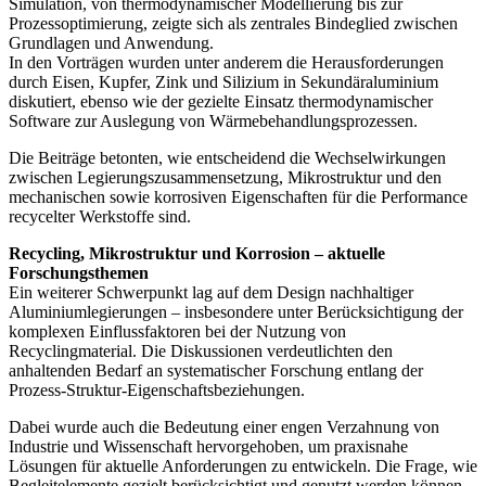
Simulation, von thermodynamischer Modellierung bis zur
Prozessoptimierung, zeigte sich als zentrales Bindeglied zwischen
Grundlagen und Anwendung.
In den Vorträgen wurden unter anderem die Herausforderungen
durch Eisen, Kupfer, Zink und Silizium in Sekundäraluminium
diskutiert, ebenso wie der gezielte Einsatz thermodynamischer
Software zur Auslegung von Wärmebehandlungsprozessen.
Die Beiträge betonten, wie entscheidend die Wechselwirkungen
zwischen Legierungszusammensetzung, Mikrostruktur und den
mechanischen sowie korrosiven Eigenschaften für die Performance
recycelter Werkstoffe sind.
Recycling, Mikrostruktur und Korrosion – aktuelle
Forschungsthemen
Ein weiterer Schwerpunkt lag auf dem Design nachhaltiger
Aluminiumlegierungen – insbesondere unter Berücksichtigung der
komplexen Einflussfaktoren bei der Nutzung von
Recyclingmaterial. Die Diskussionen verdeutlichten den
anhaltenden Bedarf an systematischer Forschung entlang der
Prozess-Struktur-Eigenschaftsbeziehungen.
Dabei wurde auch die Bedeutung einer engen Verzahnung von
Industrie und Wissenschaft hervorgehoben, um praxisnahe
Lösungen für aktuelle Anforderungen zu entwickeln. Die Frage, wie
Begleitelemente gezielt berücksichtigt und genutzt werden können,