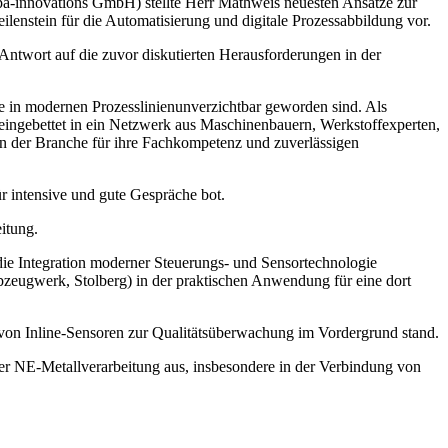
a-innovations GmbH) stellte Herr Mathweis neuesten Ansätze zur
enstein für die Automatisierung und digitale Prozessabbildung vor.
ntwort auf die zuvor diskutierten Herausforderungen in der
e in modernen Prozesslinienunverzichtbar geworden sind. Als
eingebettet in ein Netzwerk aus Maschinenbauern, Werkstoffexperten,
in der Branche für ihre Fachkompetenz und zuverlässigen
r intensive und gute Gespräche bot.
itung.
ie Integration moderner Steuerungs- und Sensortechnologie
zeugwerk, Stolberg) in der praktischen Anwendung für eine dort
 von Inline-Sensoren zur Qualitätsüberwachung im Vordergrund stand.
er NE-Metallverarbeitung aus, insbesondere in der Verbindung von