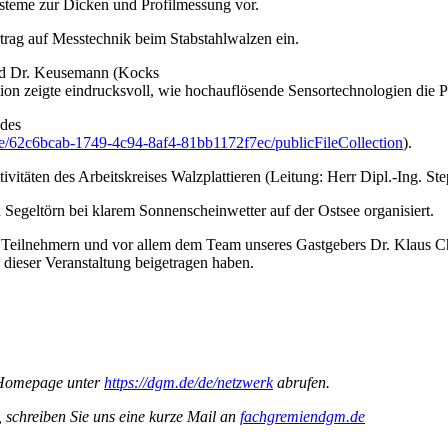
steme zur Dicken und Profilmessung vor.
rag auf Messtechnik beim Stabstahlwalzen ein.
nd Dr. Keusemann (Kocks
ion zeigte eindrucksvoll, wie hochauflösende Sensortechnologien die Pr
 des
ee/62c6bcab-1749-4c94-8af4-81bb1172f7ec/publicFileCollection
).
ten des Arbeitskreises Walzplattieren (Leitung: Herr Dipl.-Ing. Step
Segeltörn bei klarem Sonnenscheinwetter auf der Ostsee organisiert.
 Teilnehmern und vor allem dem Team unseres Gastgebers Dr. Klaus Ch
dieser Veranstaltung beigetragen haben.
-Homepage unter
https://dgm.de/de/netzwerk
abrufen.
, schreiben Sie uns eine kurze Mail an
fachgremiendgm.de