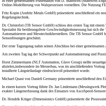
In einer gemeinsamen Präsentation von D. Mathweis (Mathweis Engi
Online-Modellierung von Walzprozessen vorstellten. Die Nutzung FEM
Fritz Kopin (Andritz Metals GmbH) präsentierte anschließend ein ne
Regelungstechnik.
Dr. Christofori (TB Sensor GmbH) schloss den ersten Tag mit einem 
Spezialist für berührungsfreie Geschwindigkeitsmessung hat sich di
Automatisierern und Messtechnikherstellern. Die TB Sensor GmbH hat
Sensorlösungen geschätzt.
Der erste Tagungstag nahm seinen Abschluss bei einer gemeinsamen Ab
Am zweiten Tag lag der Schwerpunkt auf Automatisierung und Praxisbe
Horst Zimmermann (NLT Automation, Glave Group) stellte neuartige A
abzielen,insbesondere im Messerbau, was im anschließenden Vortrag 
installierte Längsteilanlage eindrucksvoll präsentiert wurde.
Michael Quast von Danieli Germany präsentierte anschließend den Ei
In einem kurzen Vortrag führte Dr. Jan Lindemann (Messingwerk Plet
exakter Längenerfassung dank des Einsatzes von AscoSpeed-Sensoren
Dr. Hendrik Krüger (Dimensionics GmbH) präsentierte die Prozessint