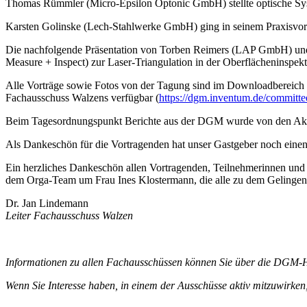
Thomas Rümmler (Micro-Epsilon Optonic GmbH) stellte optische Sy
Karsten Golinske (Lech-Stahlwerke GmbH) ging in seinem Praxisvort
Die nachfolgende Präsentation von Torben Reimers (LAP GmbH) u
Measure + Inspect) zur Laser-Triangulation in der Oberflächeninspekt
Alle Vorträge sowie Fotos von der Tagung sind im Downloadbereich
Fachausschuss Walzens verfügbar (
https://dgm.inventum.de/committ
Beim Tagesordnungspunkt Berichte aus der DGM wurde von den Aktivitä
Als Dankeschön für die Vortragenden hat unser Gastgeber noch einen 
Ein herzliches Dankeschön allen Vortragenden, Teilnehmerinnen und
dem Orga-Team um Frau Ines Klostermann, die alle zu dem Gelingen 
Dr. Jan Lindemann
Leiter Fachausschuss Walzen
Informationen zu allen Fachausschüssen können Sie über die DGM
Wenn Sie Interesse haben, in einem der Ausschüsse aktiv mitzuwirken