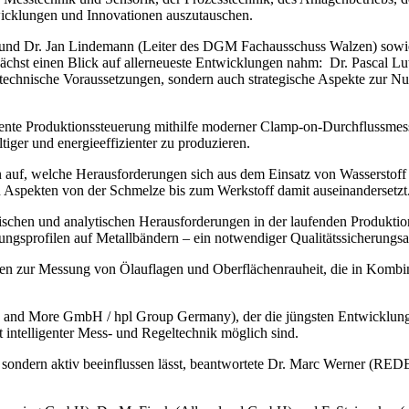
icklungen und Innovationen auszutauschen.
 und Dr. Jan Lindemann (Leiter des DGM Fachausschuss Walzen) sowi
nächst einen Blick auf allerneueste Entwicklungen nahm: Dr. Pascal 
 technische Voraussetzungen, sondern auch strategische Aspekte zur N
ente Produktionssteuerung mithilfe moderner Clamp-on-Durchflussmes
ger und energieeffizienter zu produzieren.
uf, welche Herausforderungen sich aus dem Einsatz von Wasserstoff i
n Aspekten von der Schmelze bis zum Werkstoff damit auseinandersetzt
schen und analytischen Herausforderungen in der laufenden Produktion. D
zungsprofilen auf Metallbändern – ein notwendiger Qualitätssicheru
zur Messung von Ölauflagen und Oberflächenrauheit, die in Kombinat
lls and More GmbH / hpl Group Germany), der die jüngsten Entwicklung
it intelligenter Mess- und Regeltechnik möglich sind.
en, sondern aktiv beeinflussen lässt, beantwortete Dr. Marc Werner (R