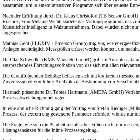
zusammen, um in einem intensiven Programm sich über neueste Entw
Nach der Eröffnung durch Dr. Klaus Christofori (TB Sensor GmbH)
Rostock, Frau Melanie Wicht, startete das Vortragsprogramm, das zu
Künstlicher Intelligenz in Walzunternehmen. Dabei wurden nicht nur
angesprochen.
Mathias Gehl (FLEXIM / Emerson Group) trug vor, wie energieeffizi
Anlagen nachträglich Messgrößen erfasst werden können, um nachhalti
Dr. Olaf Schwedler (KME Mansfeld GmbH) griff im Anschluss daran a
entsprechendes Forschungsvorhaben vor, das sich mit allen relevante
Die darauffolgenden Beiträge befassten sich mit konkreten messtechni
Zuverlässigkeit von Inline-Analytik zur Bestimmung von Verschmut
Hiernach präsentierte Dr. Tobias Hartmann (AMEPA GmbH) Verfahren 
Prozessabweichungen beitragen.
In eine ähnliche Richtung ging der Vortrag von Stefan Riediger (Mi
Prozess, der extrem eng gesteuerte Parameter erfordert, wie sie nur m
Die Frage, wie sich die Planheit metallischer Folien nicht nur mess
Lösungsansätzen für die Inline-Prozessregelung.