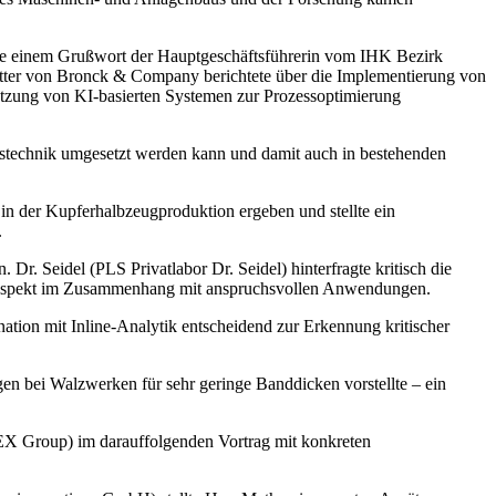
e einem Grußwort der Hauptgeschäftsführerin vom IHK Bezirk
Lutter von Bronck & Company berichtete über die Implementierung von
utzung von KI-basierten Systemen zur Prozessoptimierung
stechnik umgesetzt werden kann und damit auch in bestehenden
n der Kupferhalbzeugproduktion ergeben und stellte ein
.
r. Seidel (PLS Privatlabor Dr. Seidel) hinterfragte kritisch die
ngsaspekt im Zusammenhang mit anspruchsvollen Anwendungen.
ion mit Inline-Analytik entscheidend zur Erkennung kritischer
en bei Walzwerken für sehr geringe Banddicken vorstellte – ein
EDEX Group) im darauffolgenden Vortrag mit konkreten