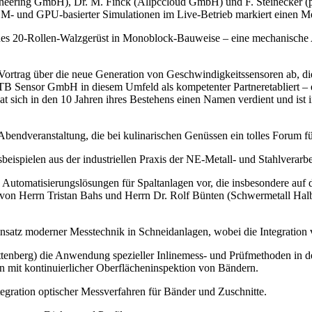
neering GmbH), Dr. M. Finck (Allpccloud GmbH) und F. Steinecker (p
- und GPU-basierter Simulationen im Live-Betrieb markiert einen Meil
ues 20-Rollen-Walzgerüst in Monoblock-Bauweise – eine mechanische A
Vortrag über die neue Generation von Geschwindigkeitssensoren ab, di
e TB Sensor GmbH in diesem Umfeld als kompetenter Partneretabliert – 
 sich in den 10 Jahren ihres Bestehens einen Namen verdient und ist 
endveranstaltung, die bei kulinarischen Genüssen ein tolles Forum fü
ispielen aus der industriellen Praxis der NE-Metall- und Stahlverarbe
utomatisierungslösungen für Spaltanlagen vor, die insbesondere auf d
von Herrn Tristan Bahs und Herrn Dr. Rolf Bünten (Schwermetall Halb
nsatz moderner Messtechnik in Schneidanlagen, wobei die Integration
tenberg) die Anwendung spezieller Inlinemess- und Prüfmethoden in d
 mit kontinuierlicher Oberflächeninspektion von Bändern.
egration optischer Messverfahren für Bänder und Zuschnitte.