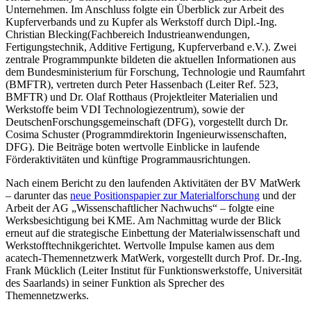
Unternehmen. Im Anschluss folgte ein Überblick zur Arbeit des
Kupferverbands und zu Kupfer als Werkstoff durch Dipl.-Ing.
Christian Blecking(Fachbereich Industrieanwendungen,
Fertigungstechnik, Additive Fertigung, Kupferverband e.V.). Zwei
zentrale Programmpunkte bildeten die aktuellen Informationen aus
dem Bundesministerium für Forschung, Technologie und Raumfahrt
(BMFTR), vertreten durch Peter Hassenbach (Leiter Ref. 523,
BMFTR) und Dr. Olaf Rotthaus (Projektleiter Materialien und
Werkstoffe beim VDI Technologiezentrum), sowie der
DeutschenForschungsgemeinschaft (DFG), vorgestellt durch Dr.
Cosima Schuster (Programmdirektorin Ingenieurwissenschaften,
DFG). Die Beiträge boten wertvolle Einblicke in laufende
Förderaktivitäten und künftige Programmausrichtungen.
Nach einem Bericht zu den laufenden Aktivitäten der BV MatWerk
– darunter das
neue Positionspapier zur Materialforschung
und der
Arbeit der AG „Wissenschaftlicher Nachwuchs“ – folgte eine
Werksbesichtigung bei KME. Am Nachmittag wurde der Blick
erneut auf die strategische Einbettung der Materialwissenschaft und
Werkstofftechnikgerichtet. Wertvolle Impulse kamen aus dem
acatech-Themennetzwerk MatWerk, vorgestellt durch Prof. Dr.-Ing.
Frank Mücklich (Leiter Institut für Funktionswerkstoffe, Universität
des Saarlands) in seiner Funktion als Sprecher des
Themennetzwerks.