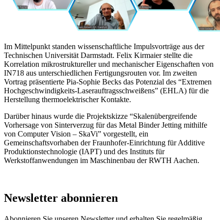
Im Mittelpunkt standen wissenschaftliche Impulsvorträge aus der
Technischen Universität Darmstadt. Felix Kirmaier stellte die
Korrelation mikrostruktureller und mechanischer Eigenschaften von
IN718 aus unterschiedlichen Fertigungsrouten vor. Im zweiten
Vortrag präsentierte Pia-Sophie Becks das Potenzial des “Extremen
Hochgeschwindigkeits-Laserauftragsschweißens” (EHLA) für die
Herstellung thermoelektrischer Kontakte.
Darüber hinaus wurde die Projektskizze “Skalenübergreifende
Vorhersage von Sinterverzug für das Metal Binder Jetting mithilfe
von Computer Vision – SkaVi” vorgestellt, ein
Gemeinschaftsvorhaben der Fraunhofer-Einrichtung für Additive
Produktionstechnologie (IAPT) und des Instituts für
Werkstoffanwendungen im Maschinenbau der RWTH Aachen.
Newsletter abonnieren
Abonnieren Sie unseren Newsletter und erhalten Sie regelmäßig