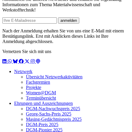
Informationen zum Thema Materialwissenschaft und
Werkstofftechnik!
E-mail
anmelden
Nach der Anmeldung erhalten Sie von uns eine E-Mail mit einem
Bestätigungslink. Erst mit Anklicken dieses Links ist Ihre
Anmeldung abgeschlossen.
Vernetzen Sie sich mit uns
LinkedIn
WhatsApp
BlueSky
Facebook
X / Twitter
Instagram
Podcast
Netzwerk
Übersicht Netzwerkaktivitäten
Fachgremien
Projekte
Women@DGM
Terminübersicht
Ehrungen und Auszeichnungen
DGM-Nachwuchspreis 2025
Georg-Sachs-Preis 2025
Masing-Gedächtnispreis 2025
DGM-Preis 2025
DGM-Pionier 2025