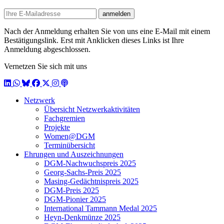
E-mail
anmelden
Nach der Anmeldung erhalten Sie von uns eine E-Mail mit einem
Bestätigungslink. Erst mit Anklicken dieses Links ist Ihre
Anmeldung abgeschlossen.
Vernetzen Sie sich mit uns
LinkedIn
WhatsApp
BlueSky
Facebook
X / Twitter
Instagram
Podcast
Netzwerk
Übersicht Netzwerkaktivitäten
Fachgremien
Projekte
Women@DGM
Terminübersicht
Ehrungen und Auszeichnungen
DGM-Nachwuchspreis 2025
Georg-Sachs-Preis 2025
Masing-Gedächtnispreis 2025
DGM-Preis 2025
DGM-Pionier 2025
International Tammann Medal 2025
Heyn-Denkmünze 2025