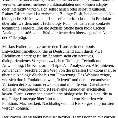
vereinen sie meist mehrere Funktionalitäten und können adaptiv
oder interaktiv wirken, sich selbst heilen oder selbst regulieren.
Rainer Erb trennte klar zwischen „Biology Push, bei dem entdeckte
biologische Effekte wie der Lotuseffekt erforscht und in Produkte
überführt werden, und „Technology Pull“, bei dem eine konkrete
technische Fragestellung die gezielte Suche nach biologischen
Analogien anstößt – ein Pfad, der heute den überwiegenden Anteil
der Fälle prägt.
Markus Hollermann verortete den Transfer in der bionischen
Entwicklungsmethodik, die in Deutschland auch durch VDI-
Richtlinien unterlegt ist. Im Zentrum steht ein iteratives,
dialogorientiertes Vorgehen zwischen Biologie, Technik und
Anwendung. Die Kurzformel Triple A – Analysieren, Abstrahieren,
Anwenden – beschreibt den Weg von der präzisen Funktionsanalyse
über die Analogie-Suche bis zur Umsetzung. Das Webinar zeigte,
wie sich durch Funktionen wie „fixieren“ und deren semantische
Varianten der Suchraum erweitern und mithilfe von Datenbanken,
digitalen Werkzeugen und KI relevante Analogien erschließen
lassen. Daraus entstehen abstrahierte biologische Prinzipien, die in
tragfähige Konzepte überführt und anhand von Kriterien wie
Funktion, Machbarkeit, Nachhaltigkeit und Risiko gezielt priorisiert
werden können.
Der Praxiszugang bleibt bewusst flexibel. Teams können mit kurzen