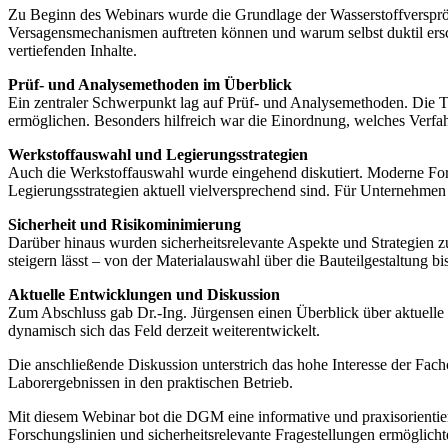
Zu Beginn des Webinars wurde die Grundlage der Wasserstoffversprödu
Versagensmechanismen auftreten können und warum selbst duktil ersch
vertiefenden Inhalte.
Prüf- und Analysemethoden im Überblick
Ein zentraler Schwerpunkt lag auf Prüf- und Analysemethoden. Die Te
ermöglichen. Besonders hilfreich war die Einordnung, welches Verfahr
Werkstoffauswahl und Legierungsstrategien
Auch die Werkstoffauswahl wurde eingehend diskutiert. Moderne Fors
Legierungsstrategien aktuell vielversprechend sind. Für Unternehmen
Sicherheit und Risikominimierung
Darüber hinaus wurden sicherheitsrelevante Aspekte und Strategien z
steigern lässt – von der Materialauswahl über die Bauteilgestaltung 
Aktuelle Entwicklungen und Diskussion
Zum Abschluss gab Dr.-Ing. Jürgensen einen Überblick über aktuell
dynamisch sich das Feld derzeit weiterentwickelt.
Die anschließende Diskussion unterstrich das hohe Interesse der Fac
Laborergebnissen in den praktischen Betrieb.
Mit diesem Webinar bot die DGM eine informative und praxisorientiert
Forschungslinien und sicherheitsrelevante Fragestellungen ermöglicht