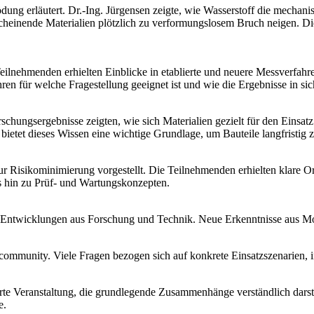
ng erläutert. Dr.-Ing. Jürgensen zeigte, wie Wasserstoff die mechani
einende Materialien plötzlich zu verformungslosem Bruch neigen. Dies
ilnehmenden erhielten Einblicke in etablierte und neuere Messverfahr
en für welche Fragestellung geeignet ist und wie die Ergebnisse in si
chungsergebnisse zeigten, wie sich Materialien gezielt für den Einsa
 bietet dieses Wissen eine wichtige Grundlage, um Bauteile langfristi
ur Risikominimierung vorgestellt. Die Teilnehmenden erhielten klare 
bis hin zu Prüf- und Wartungskonzepten.
e Entwicklungen aus Forschung und Technik. Neue Erkenntnisse aus Mo
hcommunity. Viele Fragen bezogen sich auf konkrete Einsatzszenarien, 
e Veranstaltung, die grundlegende Zusammenhänge verständlich darstell
e.