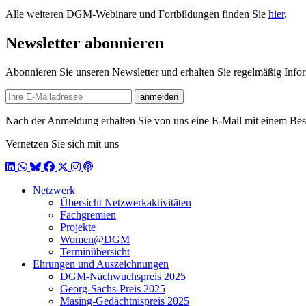
Alle weiteren DGM-Webinare und Fortbildungen finden Sie
hier
.
Newsletter abonnieren
Abonnieren Sie unseren Newsletter und erhalten Sie regelmäßig Inf
E-mail
anmelden
Nach der Anmeldung erhalten Sie von uns eine E-Mail mit einem Bestä
Vernetzen Sie sich mit uns
LinkedIn
WhatsApp
BlueSky
Facebook
X / Twitter
Instagram
Podcast
Netzwerk
Übersicht Netzwerkaktivitäten
Fachgremien
Projekte
Women@DGM
Terminübersicht
Ehrungen und Auszeichnungen
DGM-Nachwuchspreis 2025
Georg-Sachs-Preis 2025
Masing-Gedächtnispreis 2025