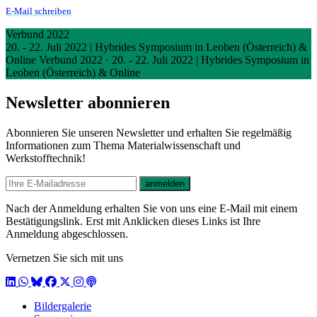
E-Mail schreiben
Verbund 2022
20. - 22. Juli 2022 | Hybrides Symposium in Leoben (Österreich) &
Online
Verbund 2022
·
20. - 22. Juli 2022 | Hybrides Symposium in
Leoben (Österreich) & Online
Newsletter abonnieren
Abonnieren Sie unseren Newsletter und erhalten Sie regelmäßig
Informationen zum Thema Materialwissenschaft und
Werkstofftechnik!
E-mail
anmelden
Nach der Anmeldung erhalten Sie von uns eine E-Mail mit einem
Bestätigungslink. Erst mit Anklicken dieses Links ist Ihre
Anmeldung abgeschlossen.
Vernetzen Sie sich mit uns
LinkedIn
WhatsApp
BlueSky
Facebook
X / Twitter
Instagram
Podcast
Bildergalerie