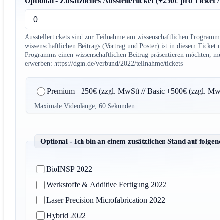
Optional - Zusätzliches Ausstellerticket (+250€ pro Ticket
Ausstellertickets sind zur Teilnahme am wissenschaftlichen Programm 
wissenschaftlichen Beitrags (Vortrag und Poster) ist in diesem Ticket
Programms einen wissenschaftlichen Beitrag präsentieren möchten, müs
erwerben: https://dgm.de/verbund/2022/teilnahme/tickets
_________________________________________________
Optional - Ein Werbevideo vor einem Plenarvortrag
Premium +250€ (zzgl. MwSt) // Basic +500€ (zzgl. Mw
Maximale Videolänge, 60 Sekunden
_________________________________________________
Optional - Ich bin an einem zusätzlichen Stand auf folge
BioINSP 2022
Werkstoffe & Additive Fertigung 2022
Laser Precision Microfabrication 2022
Hybrid 2022