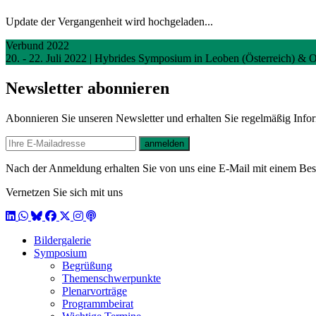
Update der Vergangenheit wird hochgeladen...
Verbund 2022
20. - 22. Juli 2022 | Hybrides Symposium in Leoben (Österreich) & 
Newsletter abonnieren
Abonnieren Sie unseren Newsletter und erhalten Sie regelmäßig Inf
E-mail
anmelden
Nach der Anmeldung erhalten Sie von uns eine E-Mail mit einem Bestä
Vernetzen Sie sich mit uns
LinkedIn
WhatsApp
BlueSky
Facebook
X / Twitter
Instagram
Podcast
Bildergalerie
Symposium
Begrüßung
Themenschwerpunkte
Plenarvorträge
Programmbeirat