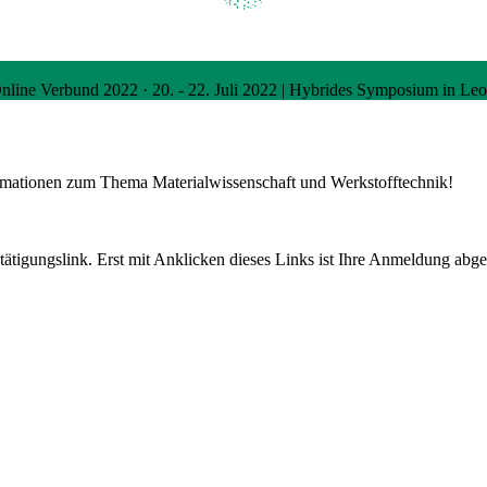
Online
Verbund 2022
·
20. - 22. Juli 2022 | Hybrides Symposium in Le
ormationen zum Thema Materialwissenschaft und Werkstofftechnik!
tigungslink. Erst mit Anklicken dieses Links ist Ihre Anmeldung abge