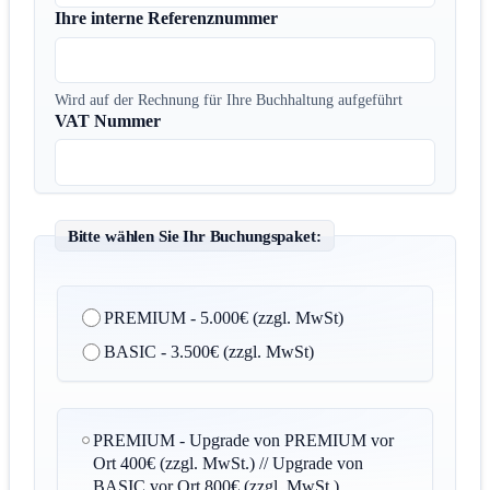
Ihre interne Referenznummer
Wird auf der Rechnung für Ihre Buchhaltung aufgeführt
VAT Nummer
Bitte wählen Sie Ihr Buchungspaket:
Messestand vor Ort
*
PREMIUM - 5.000€ (zzgl. MwSt)
BASIC - 3.500€ (zzgl. MwSt)
Optional - Zusätzlicher virtueller Messestand zum Sonde
PREMIUM - Upgrade von PREMIUM vor
Ort 400€ (zzgl. MwSt.) // Upgrade von
BASIC vor Ort 800€ (zzgl. MwSt.)