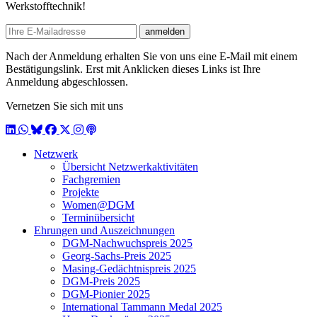
Werkstofftechnik!
E-mail
anmelden
Nach der Anmeldung erhalten Sie von uns eine E-Mail mit einem
Bestätigungslink. Erst mit Anklicken dieses Links ist Ihre
Anmeldung abgeschlossen.
Vernetzen Sie sich mit uns
LinkedIn
WhatsApp
BlueSky
Facebook
X / Twitter
Instagram
Podcast
Netzwerk
Übersicht Netzwerkaktivitäten
Fachgremien
Projekte
Women@DGM
Terminübersicht
Ehrungen und Auszeichnungen
DGM-Nachwuchspreis 2025
Georg-Sachs-Preis 2025
Masing-Gedächtnispreis 2025
DGM-Preis 2025
DGM-Pionier 2025
International Tammann Medal 2025