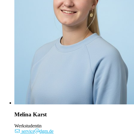
Melina Karst
Werkstudentin
service
dgm.de