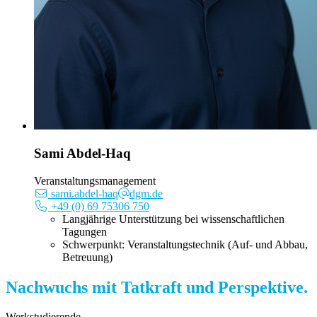
Sami Abdel-Haq
Veranstaltungsmanagement
sami.abdel-haq
dgm.de
+49 (0) 69 75306 750
Langjährige Unterstützung bei wissenschaftlichen
Tagungen
Schwerpunkt: Veranstaltungstechnik (Auf- und Abbau,
Betreuung)
Nachwuchs mit Tatkraft und Perspektive.
Werkstudierende