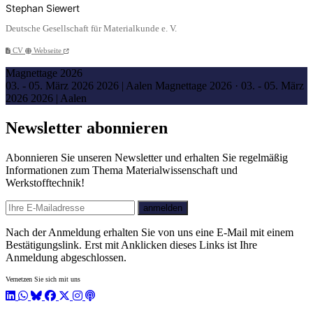
Stephan Siewert
Deutsche Gesellschaft für Materialkunde e. V.
CV
Webseite
Magnettage 2026
03. - 05. März 2026 2026 | Aalen
Magnettage 2026
·
03. - 05. März
2026 2026 | Aalen
Newsletter abonnieren
Abonnieren Sie unseren Newsletter und erhalten Sie regelmäßig
Informationen zum Thema Materialwissenschaft und
Werkstofftechnik!
E-mail
anmelden
Nach der Anmeldung erhalten Sie von uns eine E-Mail mit einem
Bestätigungslink. Erst mit Anklicken dieses Links ist Ihre
Anmeldung abgeschlossen.
Vernetzen Sie sich mit uns
LinkedIn
WhatsApp
BlueSky
Facebook
X / Twitter
Instagram
Podcast