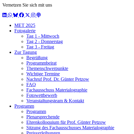
Vernetzen Sie sich mit uns
LinkedIn
WhatsApp
BlueSky
Facebook
X / Twitter
Instagram
Podcast
MET 2025
Fotogalerie
Tag 1 - Mittwoch
Tag 2 - Donnerstag
Tag 3 - Freitag
Zur Tagung
Begrüßung
Programmbeirat
Themenschwerpunkte
Wichtige Termine
Nachruf Prof. Dr. Günter Petzow
FAQ
Fachausschuss Materialographie
Fotowettbewerb
Veranstaltungsteam & Kontakt
Programm
Programm
Plenarsprechende
Ehrenkolloquium für Prof. Günter Petzow
Sitzung des Fachausschusses Materialographie
Preisverleihungen