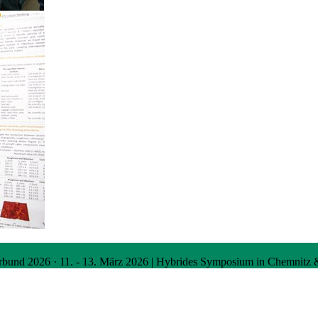
rbund 2026
·
11. - 13. März 2026 | Hybrides Symposium in Chemnitz 