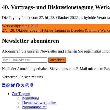
40. Vortrags- und Diskussionstagung Werk
Die Tagung findet vom 27. bis 28. Oktober 2022 als hybride Veranstal
Werkstoffprüfung 2022
27. - 28. Oktober 2022 | Hybride Tagung in Dresden & Online
Werks
Newsletter abonnieren
Abonnieren Sie unseren Newsletter und erhalten Sie regelmäßig Inf
E-mail
anmelden
Nach der Anmeldung erhalten Sie von uns eine E-Mail mit einem Bestä
Vernetzen Sie sich mit uns
LinkedIn
WhatsApp
BlueSky
Facebook
X / Twitter
Instagram
Podcast
Zur Tagung
Begrüßung
Themenschwerpunkte
Programmbeirat