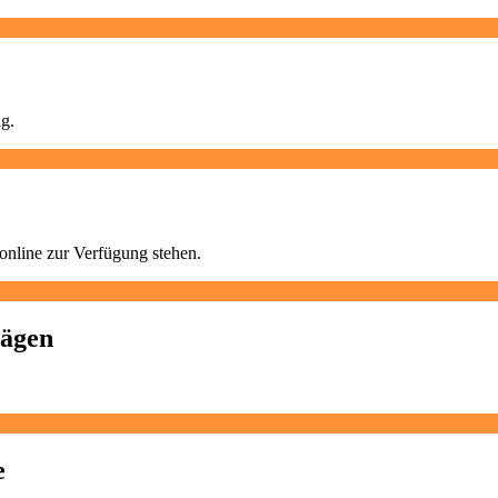
g.
nline zur Verfügung stehen.
rägen
e