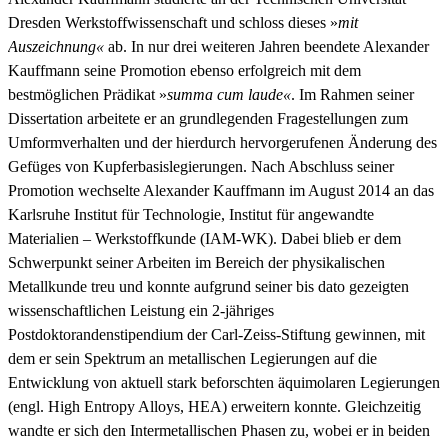
Dresden Werkstoffwissenschaft und schloss dieses »
mit
Auszeichnung«
ab. In nur drei weiteren Jahren beendete Alexander
Kauffmann seine Promotion ebenso erfolgreich mit dem
bestmöglichen Prädikat »
summa cum laude«
. Im Rahmen seiner
Dissertation arbeitete er an grundlegenden Fragestellungen zum
Umformverhalten und der hierdurch hervorgerufenen Änderung des
Gefüges von Kupferbasislegierungen. Nach Abschluss seiner
Promotion wechselte Alexander Kauffmann im August 2014 an das
Karlsruhe Institut für Technologie, Institut für angewandte
Materialien – Werkstoffkunde (IAM-WK). Dabei blieb er dem
Schwerpunkt seiner Arbeiten im Bereich der physikalischen
Metallkunde treu und konnte aufgrund seiner bis dato gezeigten
wissenschaftlichen Leistung ein 2-jähriges
Postdoktorandenstipendium der Carl-Zeiss-Stiftung gewinnen, mit
dem er sein Spektrum an metallischen Legierungen auf die
Entwicklung von aktuell stark beforschten äquimolaren Legierungen
(engl. High Entropy Alloys, HEA) erweitern konnte. Gleichzeitig
wandte er sich den Intermetallischen Phasen zu, wobei er in beiden