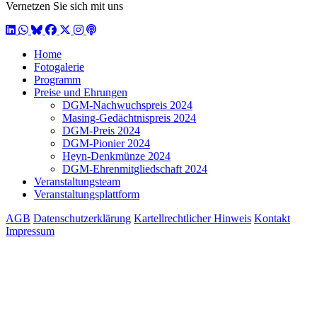
Vernetzen Sie sich mit uns
LinkedIn
WhatsApp
BlueSky
Facebook
X / Twitter
Instagram
Podcast
Home
Fotogalerie
Programm
Preise und Ehrungen
DGM-Nachwuchspreis 2024
Masing-Gedächtnispreis 2024
DGM-Preis 2024
DGM-Pionier 2024
Heyn-Denkmünze 2024
DGM-Ehrenmitgliedschaft 2024
Veranstaltungsteam
Veranstaltungsplattform
AGB
Datenschutzerklärung
Kartellrechtlicher Hinweis
Kontakt
Impressum