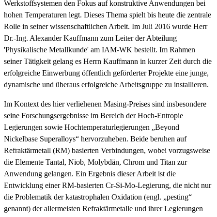
Werkstoffsystemen den Fokus auf konstruktive Anwendungen bei
hohen Temperaturen legt. Dieses Thema spielt bis heute die zentrale
Rolle in seiner wissenschaftlichen Arbeit. Im Juli 2016 wurde Herr
Dr.-Ing. Alexander Kauffmann zum Leiter der Abteilung
'Physikalische Metallkunde' am IAM-WK bestellt. Im Rahmen
seiner Tätigkeit gelang es Herrn Kauffmann in kurzer Zeit durch die
erfolgreiche Einwerbung öffentlich geförderter Projekte eine junge,
dynamische und überaus erfolgreiche Arbeitsgruppe zu installieren.
Im Kontext des hier verliehenen Masing-Preises sind insbesondere
seine Forschungsergebnisse im Bereich der Hoch-Entropie
Legierungen sowie Hochtemperaturlegierungen „Beyond
Nickelbase Superalloys“ hervorzuheben. Beide beruhen auf
Refraktärmetall (RM) basierten Verbindungen, wobei vorzugsweise
die Elemente Tantal, Niob, Molybdän, Chrom und Titan zur
Anwendung gelangen. Ein Ergebnis dieser Arbeit ist die
Entwicklung einer RM-basierten Cr-Si-Mo-Legierung, die nicht nur
die Problematik der katastrophalen Oxidation (engl. „pesting“
genannt) der allermeisten Refraktärmetalle und ihrer Legierungen