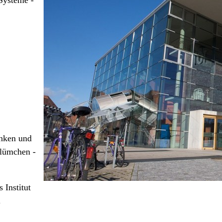
änken und
Blümchen -
Institut
.