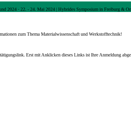
und 2024
·
22. - 24. Mai 2024 | Hybrides Symposium in Freiburg & On
ormationen zum Thema Materialwissenschaft und Werkstofftechnik!
tigungslink. Erst mit Anklicken dieses Links ist Ihre Anmeldung abge