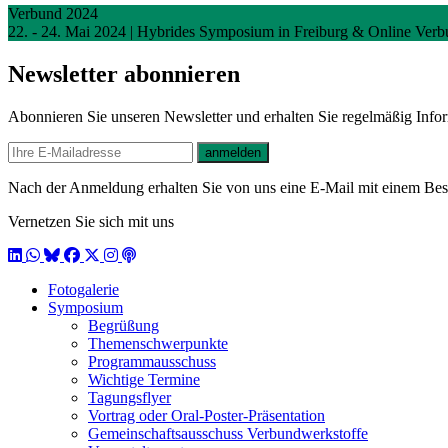
Verbund 2024
22. - 24. Mai 2024 | Hybrides Symposium in Freiburg & Online
Verb
Newsletter abonnieren
Abonnieren Sie unseren Newsletter und erhalten Sie regelmäßig Inf
E-mail
anmelden
Nach der Anmeldung erhalten Sie von uns eine E-Mail mit einem Bestä
Vernetzen Sie sich mit uns
LinkedIn
WhatsApp
BlueSky
Facebook
X / Twitter
Instagram
Podcast
Fotogalerie
Symposium
Begrüßung
Themenschwerpunkte
Programmausschuss
Wichtige Termine
Tagungsflyer
Vortrag oder Oral-Poster-Präsentation
Gemeinschaftsausschuss Verbundwerkstoffe