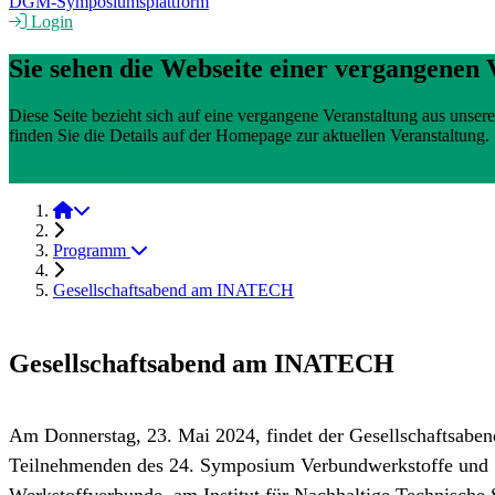
DGM-Symposiumsplattform
Login
Sie sehen die Webseite einer vergangenen 
Diese Seite bezieht sich auf eine vergangene Veranstaltung aus uns
finden Sie die Details auf der Homepage zur aktuellen Veranstaltung.
Verbund 2026
Verbund 2024
Programm
Gesellschaftsabend am INATECH
Gesellschaftsabend am INATECH
Am Donnerstag, 23. Mai 2024, findet der Gesellschaftsabend
Teilnehmenden des 24. Symposium Verbundwerkstoffe und
Werkstoffverbunde, am Institut für Nachhaltige Technische 