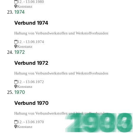
12. - 13.06.1980
Konstanz
1974
Verbund 1974
Haftung von Verbundwerkstoffen und Werkstoffverbunden
12. - 13.06.1974
Konstanz
1972
Verbund 1972
Haftung von Verbundwerkstoffen und Werkstoffverbunden
12. - 13.06.1972
Konstanz
1970
Verbund 1970
2009
2005
2003
2024
2026
2007
2022
2001
1980
1990
1984
1988
2019
1986
2015
2013
1999
1995
1992
2017
1970
1997
1974
1972
2011
Haftung von Verbundwerkstoffen und Werkstoffverbunden
12. - 13.06.1970
Konstanz