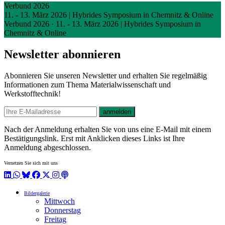
Verbund 2026
11. - 13. März 2026 | Hybrides Symposium in Chemnitz & Online
Verbund 2026
·
11. - 13. März 2026 | Hybrides Symposium in
Chemnitz & Online
Newsletter abonnieren
Abonnieren Sie unseren Newsletter und erhalten Sie regelmäßig
Informationen zum Thema Materialwissenschaft und
Werkstofftechnik!
E-mail
anmelden
Nach der Anmeldung erhalten Sie von uns eine E-Mail mit einem
Bestätigungslink. Erst mit Anklicken dieses Links ist Ihre
Anmeldung abgeschlossen.
Vernetzen Sie sich mit uns
LinkedIn
WhatsApp
BlueSky
Facebook
X / Twitter
Instagram
Podcast
Bildergalerie
Mittwoch
Donnerstag
Freitag