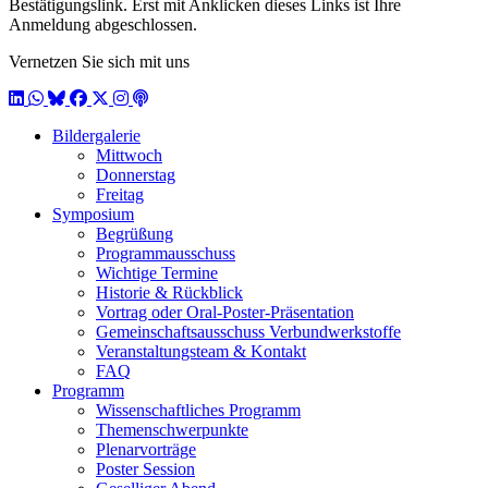
Bestätigungslink. Erst mit Anklicken dieses Links ist Ihre
Anmeldung abgeschlossen.
Vernetzen Sie sich mit uns
LinkedIn
WhatsApp
BlueSky
Facebook
X / Twitter
Instagram
Podcast
Bildergalerie
Mittwoch
Donnerstag
Freitag
Symposium
Begrüßung
Programmausschuss
Wichtige Termine
Historie & Rückblick
Vortrag oder Oral-Poster-Präsentation
Gemeinschaftsausschuss Verbundwerkstoffe
Veranstaltungsteam & Kontakt
FAQ
Programm
Wissenschaftliches Programm
Themenschwerpunkte
Plenarvorträge
Poster Session