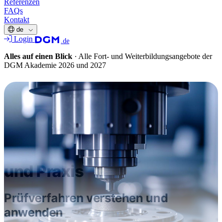
Referenzen
FAQs
Kontakt
de
Login
.de
Alles auf einen Blick
·
Alle Fort- und Weiterbildungsangebote der
DGM Akademie 2026 und 2027
FORT- & WEITERBILDUNG
Dieser Termin liegt in der Vergangenheit.
Einführung in die
mechanische
Werkstoffprüfung: Theorie
und Praxis
Prüfverfahren verstehen und
anwenden