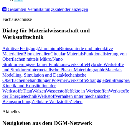
Gesamten Veranstaltungskalender anzeigen
Fachausschüsse
Dialog für Materialwissenschaft und
Werkstofftechnik
Additive Fertigung
Aluminium
Bioinspirierte und interaktive
Materialien
Biomaterialien
Circular Materials
Funktionalisierung von
Oberflächen mittels Mikro/Nano
Strukturierungsverfahren
Funktionswerkstoffe
Hybride Werkstoffe
und Strukturen
Intermetallische Phasen
Materialographie
Materials
Modelling, Simulation and Data
Mechanische
Oberflächenbehandlungen
Polymerwerkstoffe
Stranggießen
Strangpres
Kinetik und Konstitution der
Werkstoffe
Titan
Walzen
Wasserstoffeffekte in Werkstoffen
Werkstoffe
der Energietechnik
Werkstoffverhalten unter mechanischer
Beanspruchung
Zellulare Werkstoffe
Ziehen
Aktuelles
Neuigkeiten aus dem DGM-Netzwerk