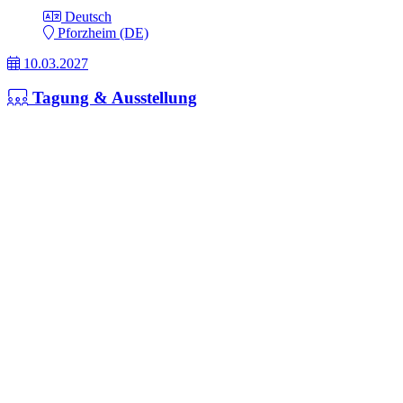
Deutsch
Pforzheim (DE)
10.03.2027
Tagung & Ausstellung
LightMAT 2027
7th International Conference on Light Materials
10.03. 09:00 - 12.03.2027 18:00
Englisch
Siegen (Germany) (DE)
online
16.03.2027
Fort- & Weiterbildung
Materialanalyse im Wandel: Tradition trifft KI
Werkstoffanalyse neu gedacht: Effiziente Methoden mit
Künstlicher Intelligenz