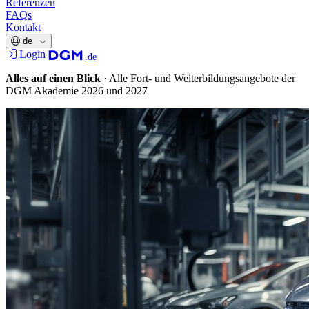
Referenzen
FAQs
Kontakt
de
Login
.de
Alles auf einen Blick
·
Alle Fort- und Weiterbildungsangebote der
DGM Akademie 2026 und 2027